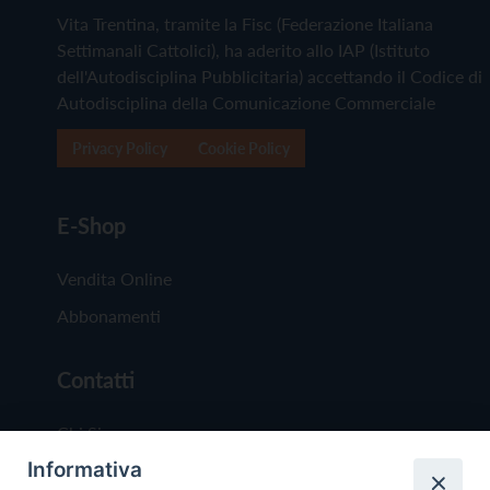
Vita Trentina, tramite la Fisc (Federazione Italiana
Settimanali Cattolici), ha aderito allo IAP (Istituto
dell'Autodisciplina Pubblicitaria) accettando il Codice di
Autodisciplina della Comunicazione Commerciale
Privacy Policy
Cookie Policy
E-Shop
Vendita Online
Abbonamenti
Contatti
Chi Siamo
Informativa
Redazione