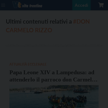
Accedi
Ultimi contenuti relativi a
#DON
CARMELO RIZZO
ATTUALITÀ ECCLESIALE
Papa Leone XIV a Lampedusa: ad
attenderlo il parroco don Carmelo
Rizzo insieme a don Stefano
Nastasi, che accolse papa Francesco