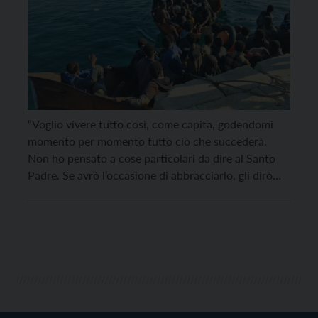
“Voglio vivere tutto così, come capita, godendomi
momento per momento tutto ciò che succederà.
Non ho pensato a cose particolari da dire al Santo
Padre. Se avrò l’occasione di abbracciarlo, gli dirò
quello che in quel momento mi suggerirà il mio
cuore”. Don Carmelo Rizzo, parroco di Lampedusa da
cinque anni, descrive così l’attesa di […]