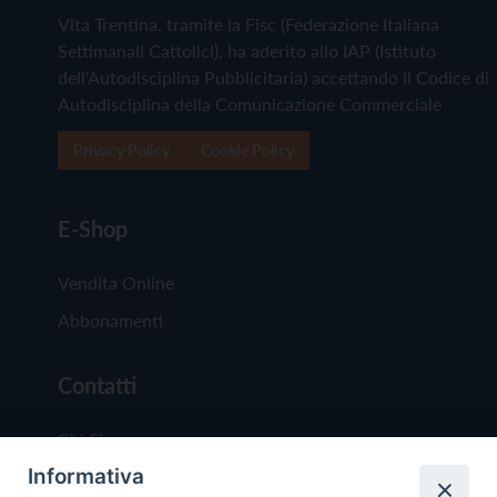
Vita Trentina, tramite la Fisc (Federazione Italiana
Settimanali Cattolici), ha aderito allo IAP (Istituto
dell'Autodisciplina Pubblicitaria) accettando il Codice di
Autodisciplina della Comunicazione Commerciale
Privacy Policy
Cookie Policy
E-Shop
Vendita Online
Abbonamenti
Contatti
Chi Siamo
Informativa
Redazione