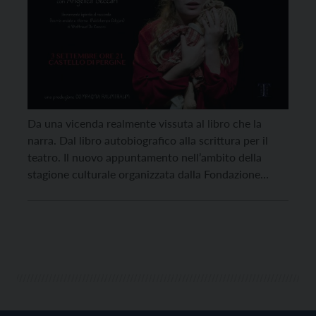
Da una vicenda realmente vissuta al libro che la
narra. Dal libro autobiografico alla scrittura per il
teatro. Il nuovo appuntamento nell’ambito della
stagione culturale organizzata dalla Fondazione
CastelPergine, che conclude il calendario di
spettacoli al castello previsti nel cartellone di Estate
Spettacolare 2022, promosso dal Teatro comunale di
Pergine e ariaTeatro, è con una […]