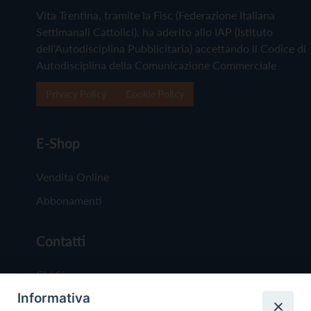
Vita Trentina, tramite la Fisc (Federazione Italiana
Settimanali Cattolici), ha aderito allo IAP (Istituto
dell'Autodisciplina Pubblicitaria) accettando il Codice di
Autodisciplina della Comunicazione Commerciale
Privacy Policy
Cookie Policy
E-Shop
Vendita Online
Abbonamenti
Contatti
Chi Siamo
Informativa
Redazione