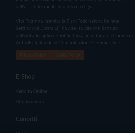
dell'art. 5 del medesimo decreto Lgs.
Vita Trentina, tramite la Fisc (Federazione Italiana
Settimanali Cattolici), ha aderito allo IAP (Istituto
dell'Autodisciplina Pubblicitaria) accettando il Codice di
Autodisciplina della Comunicazione Commerciale
Privacy Policy
Cookie Policy
E-Shop
Vendita Online
Abbonamenti
Contatti
Chi Siamo