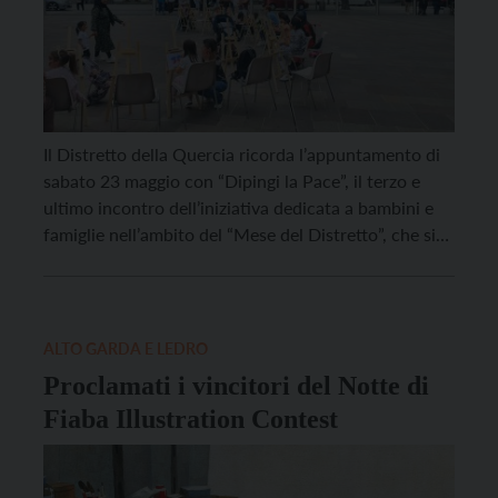
Il Distretto della Quercia ricorda l’appuntamento di
sabato 23 maggio con “Dipingi la Pace”, il terzo e
ultimo incontro dell’iniziativa dedicata a bambini e
famiglie nell’ambito del “Mese del Distretto”, che si
svolgerà nel piazzale dell’Urban City, in Corso
Rosmini a Rovereto dalle ore 16.00 alle ore 18.00
L’evento offrirà ai più piccoli la possibilità […]
ALTO GARDA E LEDRO
Proclamati i vincitori del Notte di
Fiaba Illustration Contest