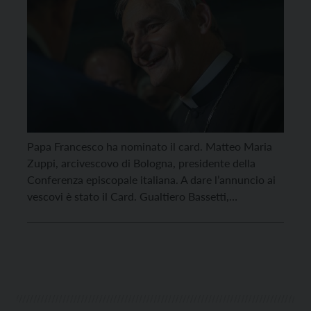
Papa Francesco ha nominato il card. Matteo Maria
Zuppi, arcivescovo di Bologna, presidente della
Conferenza episcopale italiana. A dare l’annuncio ai
vescovi è stato il Card. Gualtiero Bassetti,
arcivescovo di Perugia-Città della Pieve, che ha dato
lettura della comunicazione del Santo Padre. Nella
mattinata di martedì 24 maggio – informa l’Ufficio
nazionale della Cei per […]