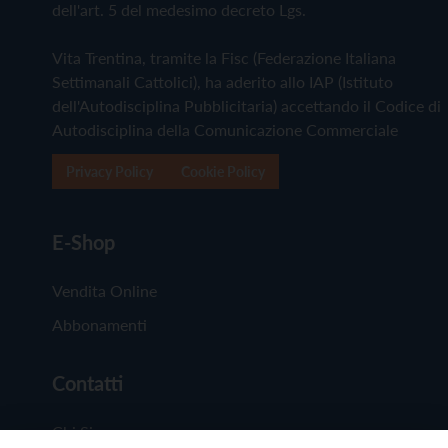
dell'art. 5 del medesimo decreto Lgs.
Vita Trentina, tramite la Fisc (Federazione Italiana
Settimanali Cattolici), ha aderito allo IAP (Istituto
dell'Autodisciplina Pubblicitaria) accettando il Codice di
Autodisciplina della Comunicazione Commerciale
Privacy Policy
Cookie Policy
E-Shop
Vendita Online
Abbonamenti
Contatti
Chi Siamo