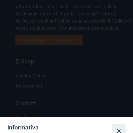
Vita Trentina, tramite la Fisc (Federazione Italiana
Settimanali Cattolici), ha aderito allo IAP (Istituto
dell'Autodisciplina Pubblicitaria) accettando il Codice di
Autodisciplina della Comunicazione Commerciale
Privacy Policy
Cookie Policy
E-Shop
Vendita Online
Abbonamenti
Contatti
Chi Siamo
Informativa
Redazione