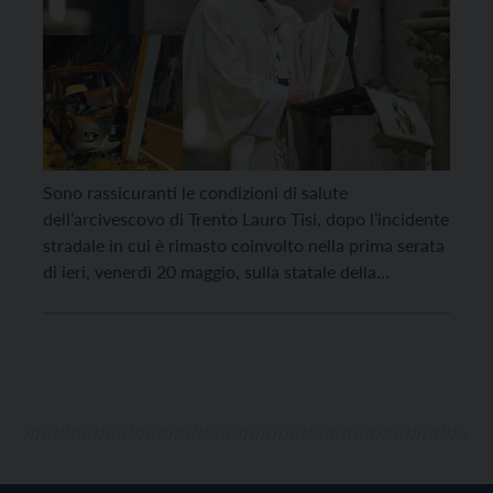
Sono rassicuranti le condizioni di salute
dell’arcivescovo di Trento Lauro Tisi, dopo l’incidente
stradale in cui è rimasto coinvolto nella prima serata
di ieri, venerdì 20 maggio, sulla statale della
Gardesana all’altezza di Vigolo Baselga. Monsignor
Tisi viaggiava da solo alla guida della propria vettura
diretto in val Rendena, al paese natale di Giustino.
Per […]