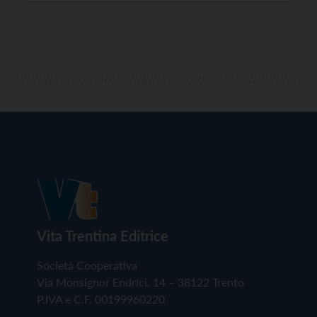
chiuse o con limitazioni di traffico. Per avere
informazioni sulla viabilità c’è il numero 0461
889400, mentre […]
Vita Trentina Editrice
Società Cooperativa
Via Monsignor Endrici, 14 – 38122 Trento
P.IVA e C.F. 00199960220