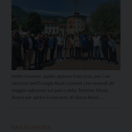
Notte insonne, quella appena trascorsa, per i sei
vincitori dell’Euregio Rock Contest che venerdì 20
maggio saliranno sul palco della Trentino Music
Arena per aprire il concerto di Vasco Rossi.
Stamattina in piazza Fiera a Trento Atop the Hill, Hi
Fi Gloom, Maitea, Michele Cristoforetti, The
Rumpled e Toolbar si sono offerti ai media,
manifestando […]
SOCIETÀ E POLITICA