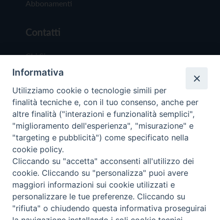
Abbonamenti
Contatti
Chi Siamo
Informativa
Redazione
Scrivici
Utilizziamo cookie o tecnologie simili per
finalità tecniche e, con il tuo consenso, anche per
altre finalità ("interazioni e funzionalità semplici",
"miglioramento dell'esperienza", "misurazione" e
"targeting e pubblicità") come specificato nella
cookie policy.
Copyright © 2019 - Tutti i diritti riservati - Vit
Cliccando su "accetta" acconsenti all'utilizzo dei
Trentina Editrice
cookie. Cliccando su "personalizza" puoi avere
maggiori informazioni sui cookie utilizzati e
Privacy Policy
personalizzare le tue preferenze. Cliccando su
Torna all'inizi
"rifiuta" o chiudendo questa informativa proseguirai