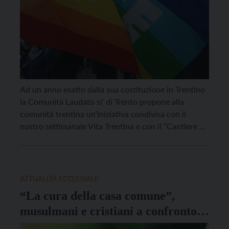
Ad un anno esatto dalla sua costituzione in Trentino
la Comunità Laudato si’ di Trento propone alla
comunità trentina un’iniziativa condivisa con il
nostro settimanale Vita Trentina e con il “Cantiere di
pace” trentino: un incontro dibattito aperto a tutti
dal titolo “Non c’è pace senza ecologia” che si terrà
martedì 24 maggio ad ore 20.30 […]
ATTUALITÀ ECCLESIALE
“La cura della casa comune”,
musulmani e cristiani a confronto
sul Creato