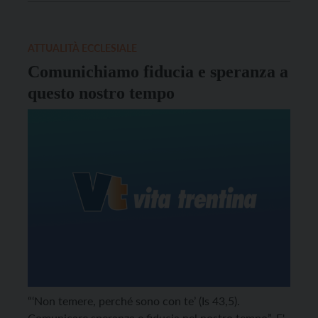
nel momento dell’esplosione della TV commerciale a
inizio anni Novanta. Non siamo molto distanti da
allora: la tecnologia […]
ATTUALITÀ ECCLESIALE
Comunichiamo fiducia e speranza a
questo nostro tempo
“‘Non temere, perché sono con te’ (Is 43,5).
Comunicare speranza e fiducia nel nostro tempo”. E'