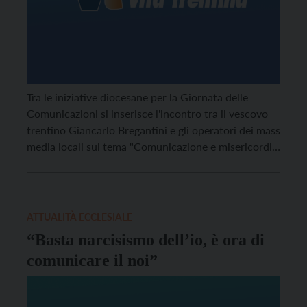
Tra le iniziative diocesane per la Giornata delle
Comunicazioni si inserisce l'incontro tra il vescovo
trentino Giancarlo Bregantini e gli operatori dei mass
media locali sul tema "Comunicazione e misericordia
si incontreranno?". L'appuntamento, aperto a tutti, è
per
sabato 21 maggio
alle ore 11 al Vigilianum di
Trento: l'iniziativa è promossa dall'Ufficio diocesano
comunicazioni sociali in collaborazione con la
ATTUALITÀ ECCLESIALE
sezione trentina dell'UCSI.
“Basta narcisismo dell’io, è ora di
comunicare il noi”