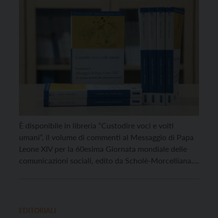
Messaggio di Leone XIV
È disponibile in libreria “Custodire voci e volti
umani”, il volume di commenti al Messaggio di Papa
Leone XIV per la 60esima Giornata mondiale delle
comunicazioni sociali, edito da Scholé-Morcelliana.
Giunto alla sua undicesima edizione, il libro è
promosso dall’Ufficio nazionale per le comunicazioni
sociali della Cei e dal Cremit (Centro di ricerca
sull’educazione ai […]
EDITORIALI