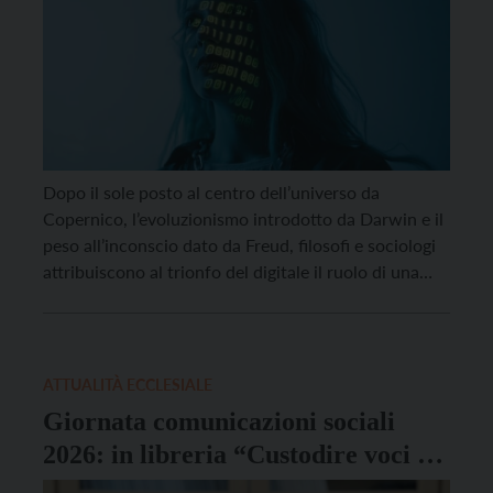
Dopo il sole posto al centro dell’universo da
Copernico, l’evoluzionismo introdotto da Darwin e il
peso all’inconscio dato da Freud, filosofi e sociologi
attribuiscono al trionfo del digitale il ruolo di una
vera e propria rivoluzione dell’umanità. La quarta.
Difficile non essere d’accordo, soprattutto ora che le
tecnologie digitali, rese possibili dalla “riduzione” di
ogni […]
ATTUALITÀ ECCLESIALE
Giornata comunicazioni sociali
2026: in libreria “Custodire voci e
volti umani”, il volume sul