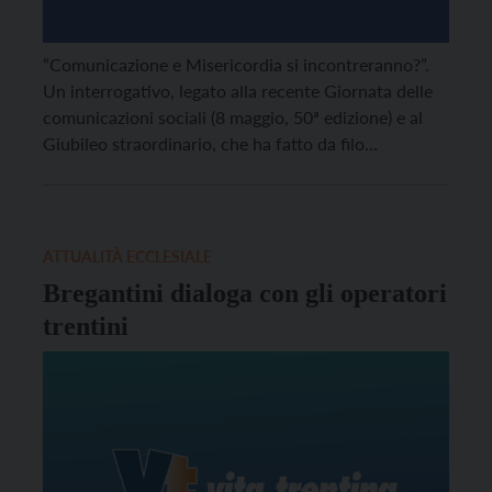
“Comunicazione e Misericordia si incontreranno?”.
Un interrogativo, legato alla recente Giornata delle
comunicazioni sociali (8 maggio, 50ª edizione) e al
Giubileo straordinario, che ha fatto da filo
conduttore all'incontro tra gli operatori della
comunicazione trentina e mons. Giancarlo
Bregantini, arcivescovo di Campobasso-Bojano.
ATTUALITÀ ECCLESIALE
Bregantini dialoga con gli operatori
trentini