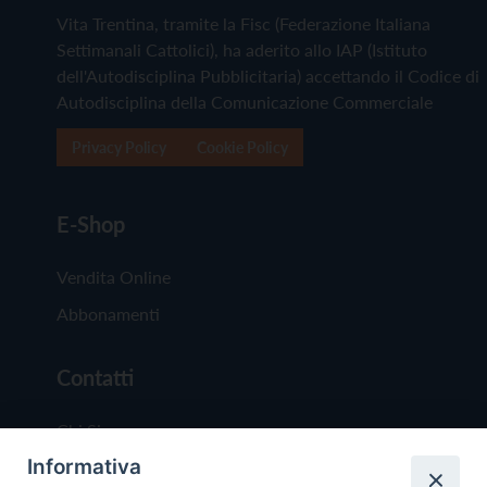
Vita Trentina, tramite la Fisc (Federazione Italiana
Settimanali Cattolici), ha aderito allo IAP (Istituto
dell'Autodisciplina Pubblicitaria) accettando il Codice di
Autodisciplina della Comunicazione Commerciale
Privacy Policy
Cookie Policy
E-Shop
Vendita Online
Abbonamenti
Contatti
Chi Siamo
Informativa
Redazione