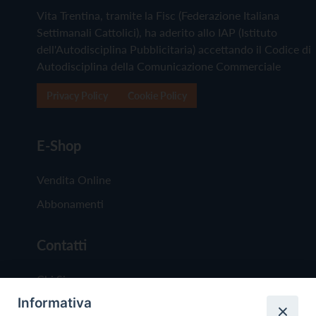
Vita Trentina, tramite la Fisc (Federazione Italiana
Settimanali Cattolici), ha aderito allo IAP (Istituto
dell'Autodisciplina Pubblicitaria) accettando il Codice di
Autodisciplina della Comunicazione Commerciale
Privacy Policy
Cookie Policy
E-Shop
Vendita Online
Abbonamenti
Contatti
Chi Siamo
Informativa
Redazione