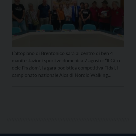
L’altopiano di Brentonico sarà al centro di ben 4
manifestazioni sportive domenica 7 agosto: “Il Giro
dele Fraziom”, la gara podistica competitiva Fidal, il
campionato nazionale Aics di Nordic Walking
agonistico “Memorial Gigi Galvagni” e la gara di stile.
“Una manifestazione molto radicata sul territorio”,
come hanno spiegato il sindaco di Brentonico Dante
Dossi e […]