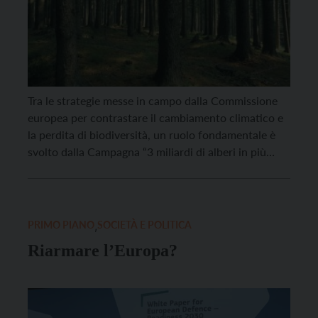
Tra le strategie messe in campo dalla Commissione
europea per contrastare il cambiamento climatico e
la perdita di biodiversità, un ruolo fondamentale è
svolto dalla Campagna “3 miliardi di alberi in più
entro il 2030”. L’obiettivo è piantare almeno tre
miliardi di alberi supplementari entro la fine del
decennio, contribuendo ad aumentare la superficie
forestale, […]
PRIMO PIANO
,
SOCIETÀ E POLITICA
Riarmare l’Europa?