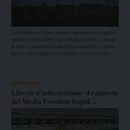
La Fondazione Bruno Kessler coordinerà il progetto
europeo AgrifoodTEF, per sviluppare infrastrutture
di test e sperimentazione di nuovi prodotti e servizi
basati sull’intelligenza artificiale e la robotica nel
settore agroalimentare europeo. Il budget per il
progetto, che durerà cinque anni e che è risultato
vincitore di un bando lanciato nel 2022 dalla
Commissione Europea, è di […]
PRIMO PIANO
Libertà d’informazione: il rapporto
del Media Freedom Rapid
Response sulla missione in Italia, un
confronto a più voci