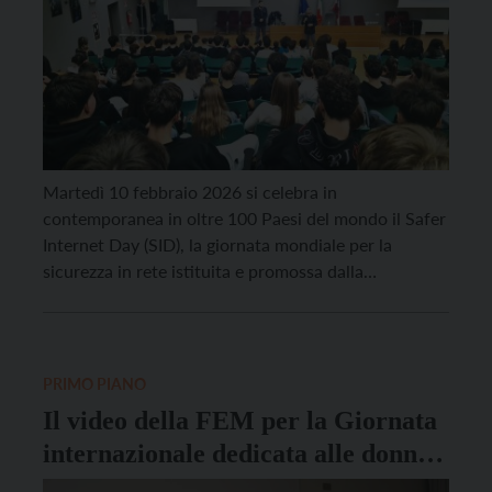
Martedì 10 febbraio 2026 si celebra in
contemporanea in oltre 100 Paesi del mondo il Safer
Internet Day (SID), la giornata mondiale per la
sicurezza in rete istituita e promossa dalla
Commissione Europea. L’obiettivo della ricorrenza è
sensibilizzare ragazze e ragazzi non solo sull’uso
consapevole di Internet, ma anche sul ruolo attivo e
responsabile che […]
PRIMO PIANO
Il video della FEM per la Giornata
internazionale dedicata alle donne e
alle ragazze nella scienza