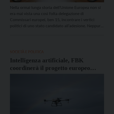
Nella ormai lunga storia dell’Unione Europea non si
era mai vista una così folta delegazione di
Commissari europei, ben 15, incontrare i vertici
politici di uno stato candidato all’adesione. Neppure
con i paesi più difficili, come la Gran Bretagna nel
1973. E in aggiunta con uno stato da quasi un anno
in piena guerra. Ciò […]
SOCIETÀ E POLITICA
Intelligenza artificiale, FBK
coordinerà il progetto europeo
AgrifoodTEF