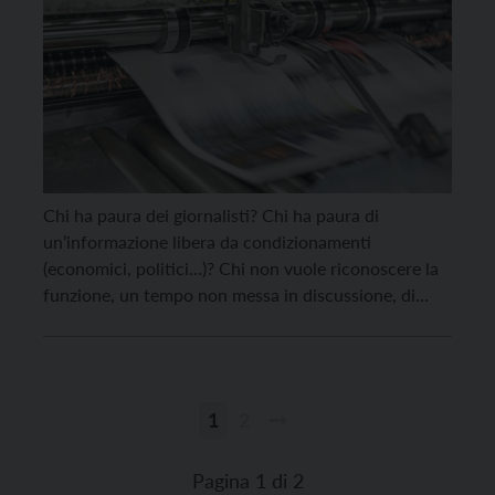
Chi ha paura dei giornalisti? Chi ha paura di
un’informazione libera da condizionamenti
(economici, politici…)? Chi non vuole riconoscere la
funzione, un tempo non messa in discussione, di
mediazione del lavoro giornalistico? Sono le
provocatorie domande poste nel corso dell’incontro
on line promosso mercoledì 11 maggio da Obct –
Osservatorio Balcani Caucaso Transeuropa del
1
2
Centro […]
Paginazione
degli
Pagina 1 di 2
articoli