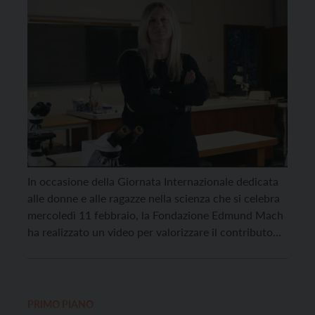
In occasione della Giornata Internazionale dedicata
alle donne e alle ragazze nella scienza che si celebra
mercoledì 11 febbraio, la Fondazione Edmund Mach
ha realizzato un video per valorizzare il contributo
femminile nel progresso scientifico e tecnologico. Il
progetto audiovisivo, patrocinato dalla Commissione
europea, da Euregio e dalla Provincia autonoma di
Trento, si articola attraverso […]
PRIMO PIANO