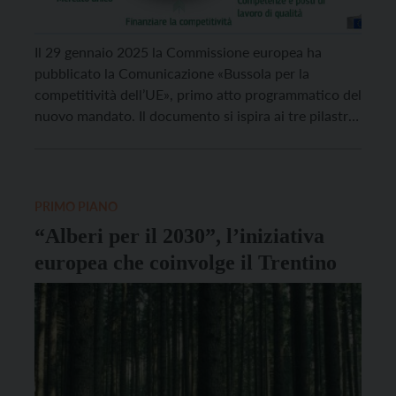
Il 29 gennaio 2025 la Commissione europea ha
pubblicato la Comunicazione «Bussola per la
competitività dell’UE», primo atto programmatico del
nuovo mandato. Il documento si ispira ai tre pilastri
individuati nel rapporto Draghi («Il futuro della
competitività europea», sett. 2024): 1) colmare il
deficit di innovazione; 2) una tabella di marcia
comune per la decarbonizzazione […]
PRIMO PIANO
“Alberi per il 2030”, l’iniziativa
europea che coinvolge il Trentino