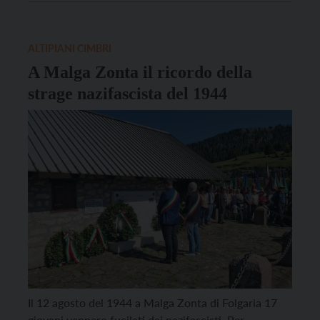
quest’anno al Comune di Rovereto, membro con i
Comuni di Vicenza, Schio, Valdagno e Valli del
Pasubio, […]
ALTIPIANI CIMBRI
A Malga Zonta il ricordo della
strage nazifascista del 1944
Il 12 agosto del 1944 a Malga Zonta di Folgaria 17
giovani vennero fucilati dai nazifascisti. Per