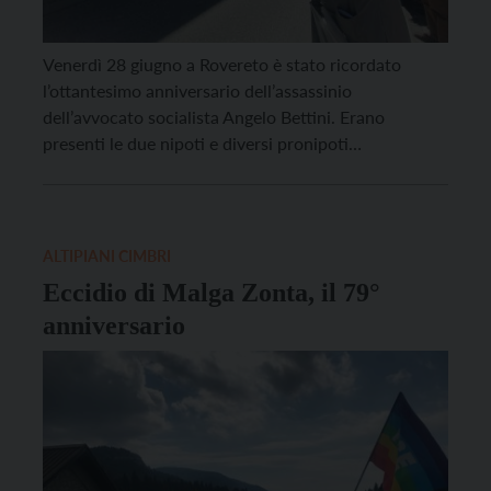
Venerdì 28 giugno a Rovereto è stato ricordato
l’ottantesimo anniversario dell’assassinio
dell’avvocato socialista Angelo Bettini. Erano
presenti le due nipoti e diversi pronipoti
dell’avvocato roveretano. “Ricordare e onorare oggi
la figura dell’avvocato Angelo Bettini è difendere
sempre e ovunque, soprattutto innanzi ai giovani, la
Libertà, l’Uguaglianza, la Fratellanza e la Pace”, ha
ALTIPIANI CIMBRI
precisato la sindaca […]
Eccidio di Malga Zonta, il 79°
anniversario