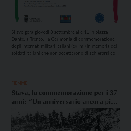
Si svolgerà giovedì 8 settembre alle 11 in piazza
Dante, a Trento, la Cerimonia di commemorazione
degli internati militari italiani (ex Imi) in memoria dei
soldati italiani che non accettarono di schierarsi con
il fascismo e con il nazismo catturati, rastrellati e
deportati nei territori della Germania nei giorni
immediatamente successivi alla proclamazione
dell’armistizio dell’Italia, […]
FIEMME
Stava, la commemorazione per i 37
anni: “Un anniversario ancora più
sentito dopo la tragedia della
Marmolada”