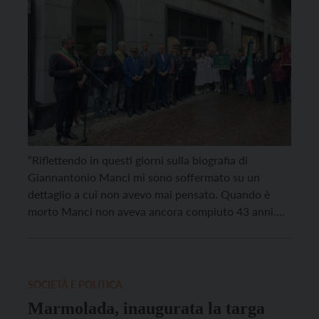
“Riflettendo in questi giorni sulla biografia di
Giannantonio Manci mi sono soffermato su un
dettaglio a cui non avevo mai pensato. Quando è
morto Manci non aveva ancora compiuto 43 anni.
Era dunque quasi un mio coetaneo, con moglie,
figlie, un’attività imprenditoriale, responsabilità. La
sua non era l’età dell’incoscienza, il suo antifascismo
non era un […]
SOCIETÀ E POLITICA
Marmolada, inaugurata la targa