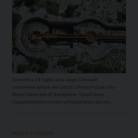
Domenica 19 luglio avrà luogo l’annuale
commemorazione dei caduti a Forte Pozzacchio –
Werk Valmorbia di Trambileno. Quest’anno
l’appuntamento riveste un’importanza ancora
maggiore: l’associazione culturale Ricreativa Il Forte
Pozzacchio festeggia infatti il 50esimo anniversario
della sua fondazione. Alle 10 è in programma il
raduno nel piazzale del forte. Seguono alle 10.30 la
SOCIETÀ E POLITICA