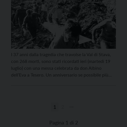
I 37 anni dalla tragedia che travolse la Val di Stava,
con 268 morti, sono stati ricordati ieri (martedì 19
luglio) con una messa celebrata da don Albino
dell’Eva a Tesero. Un anniversario se possibile più
sentito dopo la tragedia della Marmolada di
domenica 3 luglio, come ha ricordato don Albino
durante la celebrazione. “Tutta […]
1
2
Paginazione
degli
Pagina 1 di 2
articoli