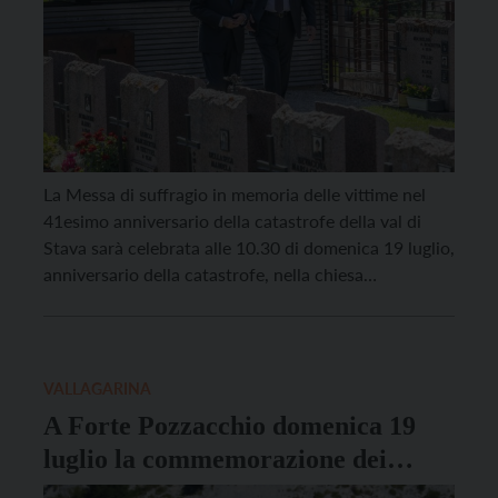
La Messa di suffragio in memoria delle vittime nel
41esimo anniversario della catastrofe della val di
Stava sarà celebrata alle 10.30 di domenica 19 luglio,
anniversario della catastrofe, nella chiesa
parrocchiale di Sant’Eliseo a Tesero. Seguirà
processione e funzione di benedizione delle tombe
nel cimitero monumentale delle vittime della val di
Stava presso la chiesa […]
VALLAGARINA
A Forte Pozzacchio domenica 19
luglio la commemorazione dei
caduti in guerra