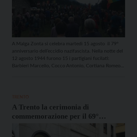
A Malga Zonta si celebra martedì 15 agosto il 79°
anniversario dell’eccidio nazifascista. Nella notte del
12 agosto 1944 furono 15 i partigiani fucilati:
Barbieri Marcello, Cocco Antonio, Cortiana Romeo,
Dalla Fontana Ferdinando, Dal Medico Angelo, De
Vicari Giocondo, Fortuna Bortolo, Gasparoni
Gelsomino, Marcante Giuseppe, Marchet Eupremio,
Scortegagna Mario, Tessaro Giobatta, Maistrello
TRENTO
Angelo, Viola Bruno, Zordan […]
A Trento la cerimonia di
commemorazione per il 69°
anniversario della morte di Manci