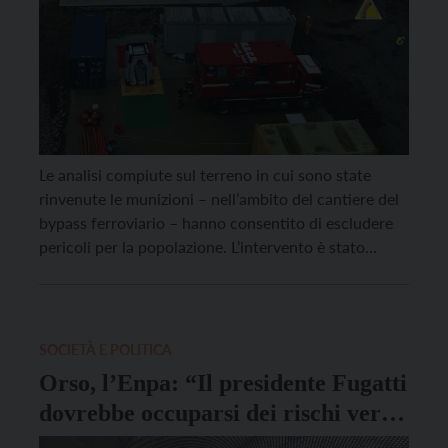
Le analisi compiute sul terreno in cui sono state
rinvenute le munizioni – nell’ambito del cantiere del
bypass ferroviario – hanno consentito di escludere
pericoli per la popolazione. L’intervento è stato
compiuto dai Nuclei NBCR e SAPR del Corpo
permanente dei Vigili del fuoco di Trento e dal
Nucleo artificieri del II Reggimento Genio guastatori
[…]
SOCIETÀ E POLITICA
Orso, l’Enpa: “Il presidente Fugatti
dovrebbe occuparsi dei rischi veri
causati da animali come zecche e