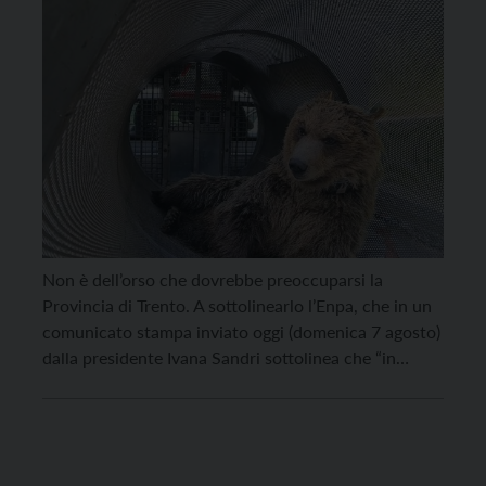
zanzare”
Non è dell’orso che dovrebbe preoccuparsi la
Provincia di Trento. A sottolinearlo l’Enpa, che in un
comunicato stampa inviato oggi (domenica 7 agosto)
dalla presidente Ivana Sandri sottolinea che “in
Trentino ogni anno si contano svariati casi di
malattia di Lyme e di encefalite da zecca o Tbe,
patologie causate principalmente dalle zecche; di
shock […]