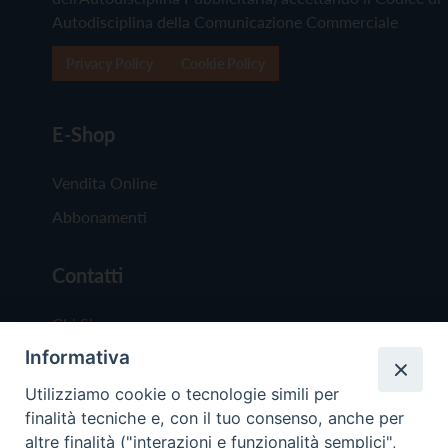
Autodisciplina della Comunicazione Commerciale
Privacy Policy
Cookie Policy
E-Shop
Vendita Online
Abbonamenti
Contatti
Chi Siamo
Informativa
Redazione
Scrivici
Utilizziamo cookie o tecnologie simili per
finalità tecniche e, con il tuo consenso, anche per
altre finalità ("interazioni e funzionalità semplici",