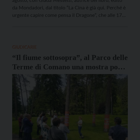
da Mondadori, dal titolo “La Cina è già qui. Perché è
urgente capire come pensa il Dragone“, che alle 17
sarà ospitata presso il Parco Termale di Comano,
mentre alle 21 sarà al Centro congressi di Lavarone.
Giada Messetti, sinologa, ha vissuto […]
GIUDICARIE
“Il fiume sottosopra”, al Parco delle
Terme di Comano una mostra porta
in viaggio con l’acqua della Sarca