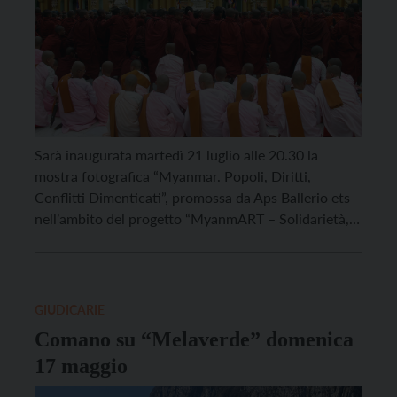
Sarà inaugurata martedì 21 luglio alle 20.30 la
mostra fotografica “Myanmar. Popoli, Diritti,
Conflitti Dimenticati”, promossa da Aps Ballerio ets
nell’ambito del progetto “MyanmART – Solidarietà,
Arte e Diritti Umani per il Myanmar”, e ospitata
presso la Biblioteca Giudicarie Esteriori di Comano
Terme fino all’11 agosto, nell’ambito della rassegna
Biblioteca d’Autore & Solidale. Sempre il […]
GIUDICARIE
Comano su “Melaverde” domenica
17 maggio