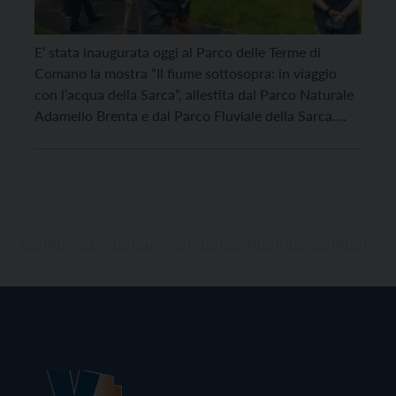
E’ stata inaugurata oggi al Parco delle Terme di
Comano la mostra “Il fiume sottosopra: in viaggio
con l’acqua della Sarca”, allestita dal Parco Naturale
Adamello Brenta e dal Parco Fluviale della Sarca.
L’esposizione, progettata e allestita da Elisa
Mastrofrancesco – Minimolla Design, si compone di
una serie di installazioni temporanee collocate
all’interno del Parco […]