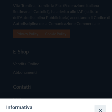
Vita Trentina, tramite la Fisc (Federazione Italiana
Settimanali Cattolici), ha aderito allo IAP (Istituto
dell'Autodisciplina Pubblicitaria) accettando il Codice di
Autodisciplina della Comunicazione Commerciale
Privacy Policy
Cookie Policy
E-Shop
Vendita Online
Abbonamenti
Contatti
Chi Siamo
Informativa
Redazione