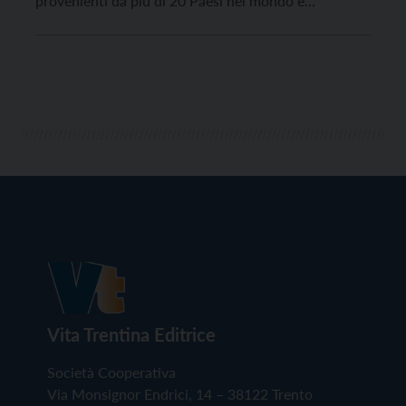
provenienti da più di 20 Paesi nel mondo e
affrontanta i seguenti punti: agricoltura, equità di
genere, giustizia climatica, oceani e la correlazione
tra salute e cambiamento.
Vita Trentina Editrice
Società Cooperativa
Via Monsignor Endrici, 14 – 38122 Trento