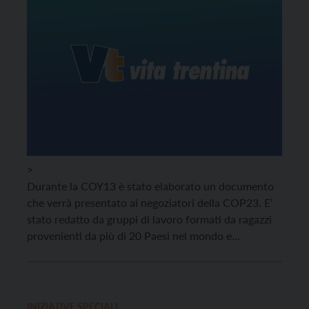
>
Durante la COY13 è stato elaborato un documento
che verrà presentato ai negoziatori della COP23. E’
stato redatto da gruppi di lavoro formati da ragazzi
provenienti da più di 20 Paesi nel mondo e
affrontanta i seguenti punti: agricoltura, equità di
genere, giustizia climatica, oceani e la correlazione
tra salute e cambiamento.
INIZIATIVE SPECIALI