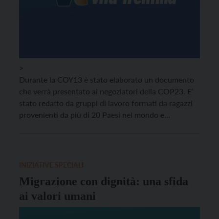
>
Durante la COY13 è stato elaborato un documento
che verrà presentato ai negoziatori della COP23. E’
stato redatto da gruppi di lavoro formati da ragazzi
provenienti da più di 20 Paesi nel mondo e
affrontanta i seguenti punti: agricoltura, equità di
genere, giustizia climatica, oceani e la correlazione
tra salute e cambiamento.
INIZIATIVE SPECIALI
Migrazione con dignità: una sfida
ai valori umani