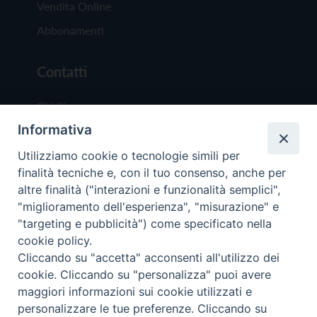
Vendita Online
Abbonamenti
Contatti
Chi Siamo
Informativa
Redazione
Scrivici
Utilizziamo cookie o tecnologie simili per
finalità tecniche e, con il tuo consenso, anche per
altre finalità ("interazioni e funzionalità semplici",
"miglioramento dell'esperienza", "misurazione" e
"targeting e pubblicità") come specificato nella
cookie policy.
Copyright © 2019 - Tutti i diritti riservati - Vit
Cliccando su "accetta" acconsenti all'utilizzo dei
Trentina Editrice
cookie. Cliccando su "personalizza" puoi avere
maggiori informazioni sui cookie utilizzati e
Privacy Policy
personalizzare le tue preferenze. Cliccando su