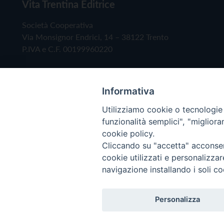
Vita Trentina Editrice
Società Cooperativa
Via Monsignor Endrici, 14 – 38122 Trento
P.IVA e C.F. 00199960220
Informativa
Utilizziamo cookie o tecnologie s
funzionalità semplici", "miglior
cookie policy.
Cliccando su "accetta" acconsent
Copyright © 2019 - Tutti i diritti riservati - Vita
cookie utilizzati e personalizza
navigazione installando i soli co
Privacy Policy
Personalizza