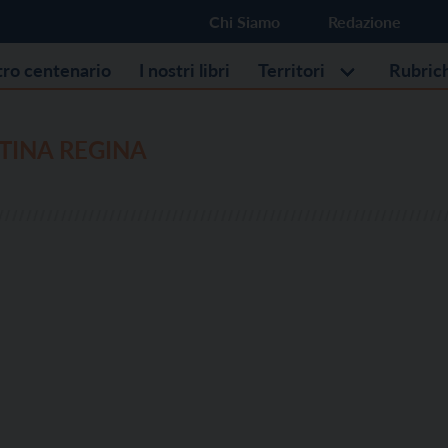
Chi Siamo
Redazione
stro centenario
I nostri libri
Territori
Rubric
TINA REGINA