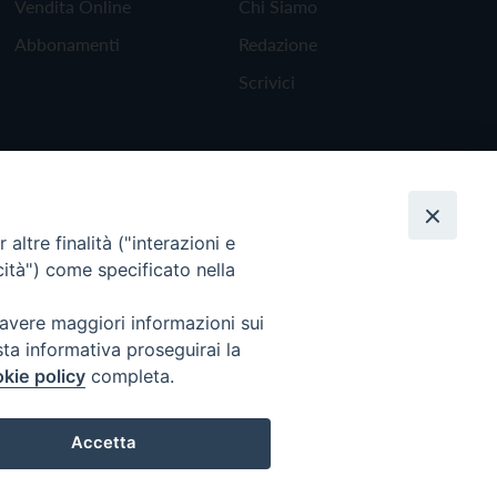
Vendita Online
Chi Siamo
Abbonamenti
Redazione
Scrivici
altre finalità ("interazioni e
cità") come specificato nella
 avere maggiori informazioni sui
sta informativa proseguirai la
kie policy
completa.
Torna all'inizio
Accetta