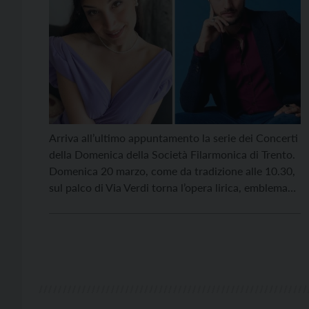
Arriva all’ultimo appuntamento la serie dei Concerti
della Domenica della Società Filarmonica di Trento.
Domenica 20 marzo, come da tradizione alle 10.30,
sul palco di Via Verdi torna l’opera lirica, emblema
della cultura italiana in tutto il mondo, interpretata
dalle giovani voci di Clementina Regina e Patrizio La
Placa, accompagnate al pianoforte da Mirca
Rosciani. […]