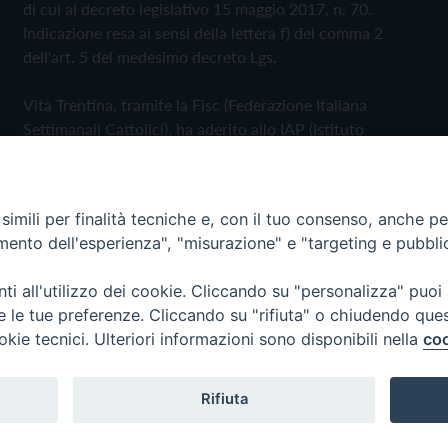
di cui al decreto legislativo 15 maggio 2017, n. 70.
Indicazione resa ai sensi della lettera f) del comma 2
dell'art. 5 del medesimo decreto Lgs.
Vita Trentina, tramite la Fisc (Federazione Italiana
Settimanali Cattolici), ha aderito allo IAP (Istituto
dell'Autodisciplina Pubblicitaria) accettando il Codice di
Autodisciplina della Comunicazione Commerciale
imili per finalità tecniche e, con il tuo consenso, anche per 
Privacy Policy
Cookie Policy
amento dell'esperienza", "misurazione" e "targeting e pubbli
i all'utilizzo dei cookie. Cliccando su "personalizza" puoi
 Trentina Editrice
re le tue preferenze. Cliccando su "rifiuta" o chiudendo que
okie tecnici. Ulteriori informazioni sono disponibili nella
coo
Rifiuta