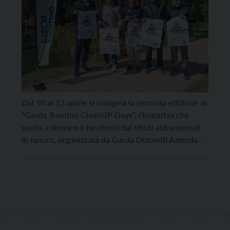
Dal 10 al 13 aprile si svolgerà la seconda edizione di
“Garda Trentino CleanUP Days”, l’iniziativa che
punta a liberare il territorio dai rifiuti abbandonati
in natura, organizzata da Garda Dolomiti Azienda
per il Turismo S.p.A. in collaborazione con
l’associazione no-profit PATatron. L’evento, aperto a
tutti e a partecipazione gratuita, manterrà lo stesso
format che […]