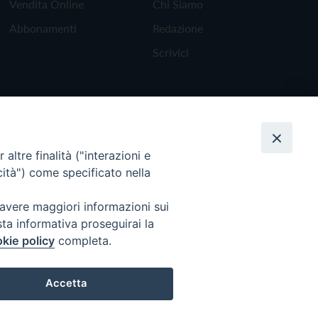
Vendita Online
Chi Siamo
Abbonamenti
Redazione
Scrivici
altre finalità ("interazioni e
cità") come specificato nella
 avere maggiori informazioni sui
sta informativa proseguirai la
kie policy
completa.
Torna all'inizio
Accetta