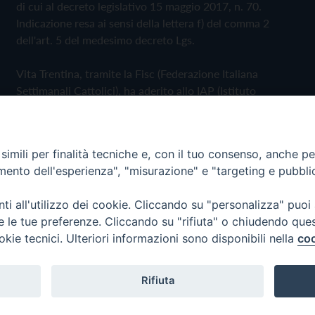
di cui al decreto legislativo 15 maggio 2017, n. 70.
Indicazione resa ai sensi della lettera f) del comma 2
dell'art. 5 del medesimo decreto Lgs.
Vita Trentina, tramite la Fisc (Federazione Italiana
Settimanali Cattolici), ha aderito allo IAP (Istituto
dell'Autodisciplina Pubblicitaria) accettando il Codice di
Autodisciplina della Comunicazione Commerciale
imili per finalità tecniche e, con il tuo consenso, anche per 
Privacy Policy
Cookie Policy
amento dell'esperienza", "misurazione" e "targeting e pubbli
i all'utilizzo dei cookie. Cliccando su "personalizza" puoi
 Trentina Editrice
re le tue preferenze. Cliccando su "rifiuta" o chiudendo que
okie tecnici. Ulteriori informazioni sono disponibili nella
coo
Rifiuta