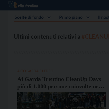
Scelte di fondo
Primo piano
Il no
Ultimi contenuti relativi a
#CLEANU
ALTO GARDA E LEDRO
Ai Garda Trentino CleanUp Days
più di 1.000 persone coinvolte nella
cura del territorio