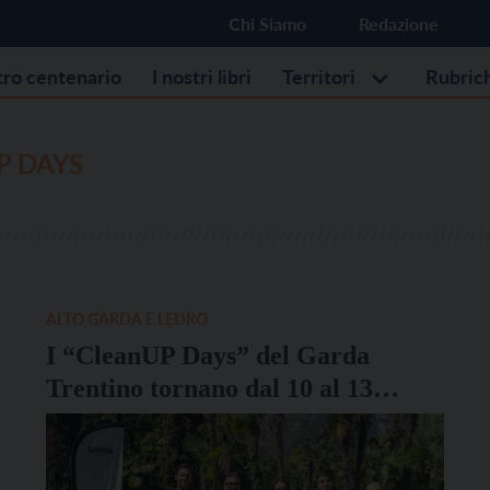
Chi Siamo
Redazione
stro centenario
I nostri libri
Territori
Rubric
P DAYS
ALTO GARDA E LEDRO
I “CleanUP Days” del Garda
Trentino tornano dal 10 al 13
aprile