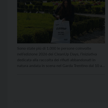
Sono state più di 1.000 le persone coinvolte
nell’edizione 2026 dei CleanUp Days, l’iniziativa
dedicata alla raccolta dei rifiuti abbandonati in
natura andata in scena nel Garda Trentino dal 10 al
12 aprile. Nel corso delle tre giornate sono state
organizzate 13 CleanUp Action, coordinate da APT
e dalle associazioni partner, a cui si sono aggiunti
numerosi momenti di partecipazione […]