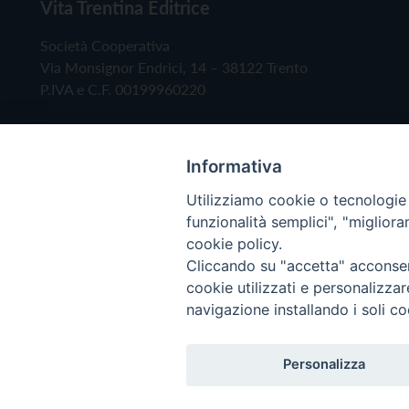
Vita Trentina Editrice
Società Cooperativa
Via Monsignor Endrici, 14 – 38122 Trento
P.IVA e C.F. 00199960220
Informativa
Utilizziamo cookie o tecnologie s
funzionalità semplici", "miglior
cookie policy.
Cliccando su "accetta" acconsent
Copyright © 2019 - Tutti i diritti riservati - Vita
cookie utilizzati e personalizza
navigazione installando i soli co
Privacy Policy
Personalizza