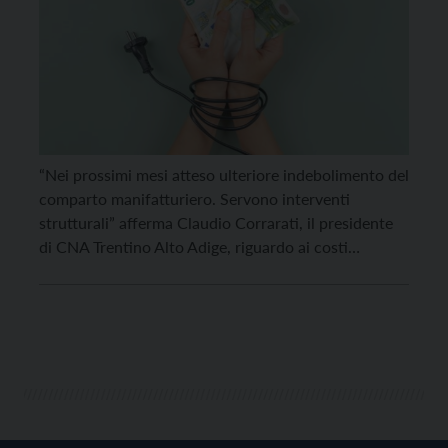
“Nei prossimi mesi atteso ulteriore indebolimento del
comparto manifatturiero. Servono interventi
strutturali” afferma Claudio Corrarati, il presidente
di CNA Trentino Alto Adige, riguardo ai costi
energetici che ormai hanno raggiunto livelli
insostenibili per molte filiere del comparto
manifatturiero. CNA-SHV rilancia il grido di allarme
di CNA Industria che in vista del nuovo decreto per
contrastare […]