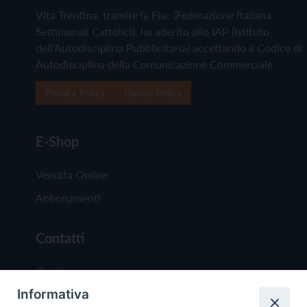
Vita Trentina, tramite la Fisc (Federazione Italiana
Settimanali Cattolici), ha aderito allo IAP (Istituto
dell'Autodisciplina Pubblicitaria) accettando il Codice di
Autodisciplina della Comunicazione Commerciale
Privacy Policy
Cookie Policy
E-Shop
Vendita Online
Abbonamenti
Contatti
Chi Siamo
Informativa
Redazione