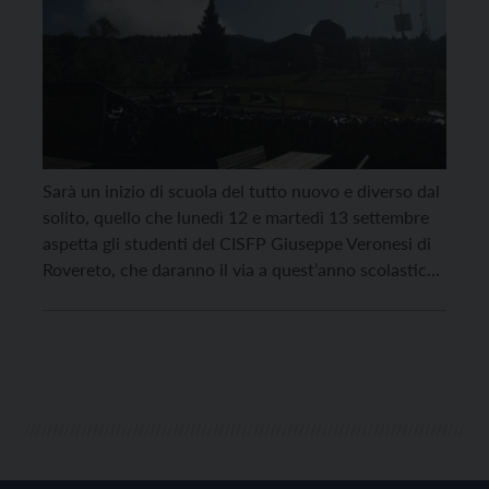
Sarà un inizio di scuola del tutto nuovo e diverso dal
solito, quello che lunedì 12 e martedì 13 settembre
aspetta gli studenti del CISFP Giuseppe Veronesi di
Rovereto, che daranno il via a quest’anno scolastico
con una due giorni sul Monte Zugna, nell’ambito
della consueta “giornata dell’accoglienza”. La
Dirigente Scolastica Laura Scalfi e il […]