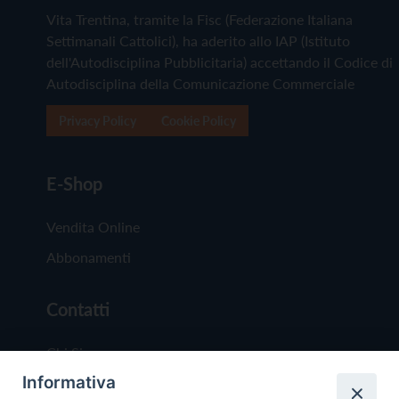
Vita Trentina, tramite la Fisc (Federazione Italiana
Settimanali Cattolici), ha aderito allo IAP (Istituto
dell'Autodisciplina Pubblicitaria) accettando il Codice di
Autodisciplina della Comunicazione Commerciale
Privacy Policy
Cookie Policy
E-Shop
Vendita Online
Abbonamenti
Contatti
Chi Siamo
Informativa
Redazione