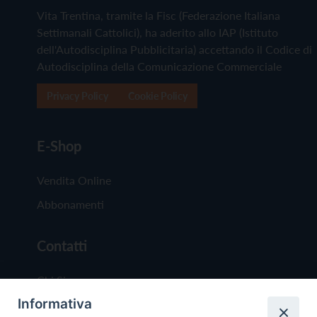
Vita Trentina, tramite la Fisc (Federazione Italiana
Settimanali Cattolici), ha aderito allo IAP (Istituto
dell'Autodisciplina Pubblicitaria) accettando il Codice di
Autodisciplina della Comunicazione Commerciale
Privacy Policy
Cookie Policy
E-Shop
Vendita Online
Abbonamenti
Contatti
Chi Siamo
Informativa
Redazione