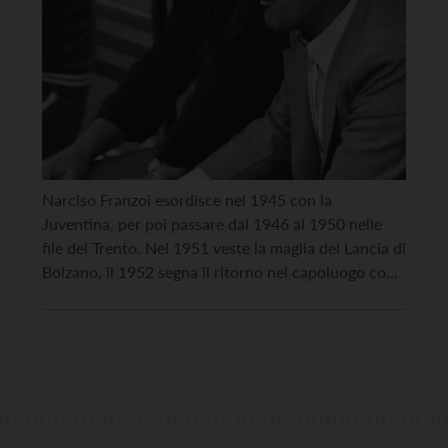
Narciso Franzoi esordisce nel 1945 con la
Juventina, per poi passare dal 1946 al 1950 nelle
file del Trento. Nel 1951 veste la maglia del Lancia di
Bolzano, il 1952 segna il ritorno nel capoluogo con
il GS SAIT. Dal 1954 al 1957 è a Tione, nel 1959
conclude la sua carriera di calciatore nell’Aquila […]