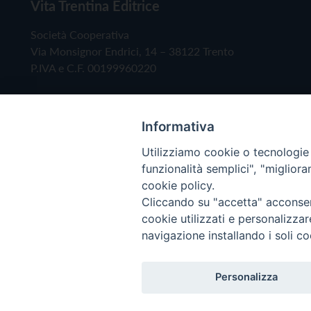
Vita Trentina Editrice
Società Cooperativa
Via Monsignor Endrici, 14 – 38122 Trento
P.IVA e C.F. 00199960220
Informativa
Utilizziamo cookie o tecnologie s
funzionalità semplici", "miglior
cookie policy.
Cliccando su "accetta" acconsent
Copyright © 2019 - Tutti i diritti riservati - Vita
cookie utilizzati e personalizza
navigazione installando i soli co
Privacy Policy
Personalizza