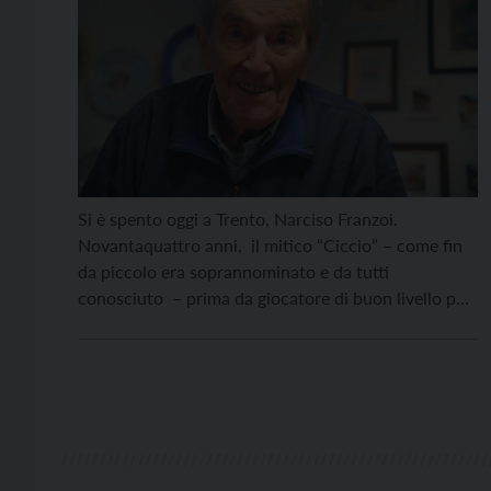
Si è spento oggi a Trento, Narciso Franzoi.
Novantaquattro anni, il mitico “Ciccio” – come fin
da piccolo era soprannominato e da tutti
conosciuto – prima da giocatore di buon livello poi
da allenatore guidando tra l’altro anche il Trento in
serie C, ha scolpito indelebilmente il suo nome in
quasi mezzo secolo di storia […]