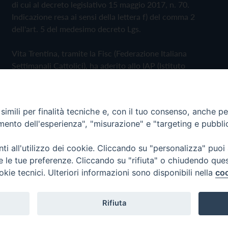
di cui al decreto legislativo 15 maggio 2017, n. 70.
Indicazione resa ai sensi della lettera f) del comma 2
dell'art. 5 del medesimo decreto Lgs.
Vita Trentina, tramite la Fisc (Federazione Italiana
Settimanali Cattolici), ha aderito allo IAP (Istituto
dell'Autodisciplina Pubblicitaria) accettando il Codice di
Autodisciplina della Comunicazione Commerciale
imili per finalità tecniche e, con il tuo consenso, anche per 
Privacy Policy
Cookie Policy
amento dell'esperienza", "misurazione" e "targeting e pubbli
i all'utilizzo dei cookie. Cliccando su "personalizza" puoi
 Trentina Editrice
re le tue preferenze. Cliccando su "rifiuta" o chiudendo que
okie tecnici. Ulteriori informazioni sono disponibili nella
coo
Rifiuta