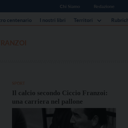
Chi Siamo
Redazione
stro centenario
I nostri libri
Territori
Rubric
FRANZOI
SPORT
Il calcio secondo Ciccio Franzoi:
una carriera nel pallone