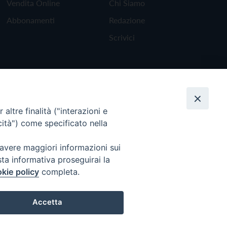
Vendita Online
Chi Siamo
Abbonamenti
Redazione
Scrivici
altre finalità ("interazioni e
cità") come specificato nella
 avere maggiori informazioni sui
sta informativa proseguirai la
kie policy
completa.
Torna all'inizio
Accetta