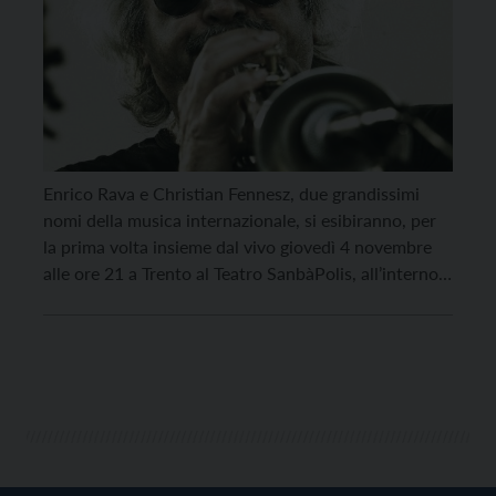
Enrico Rava e Christian Fennesz, due grandissimi
nomi della musica internazionale, si esibiranno, per
la prima volta insieme dal vivo giovedì 4 novembre
alle ore 21 a Trento al Teatro SanbàPolis, all’interno
della stagione musicale del Centro Servizi Culturali
Santa Chiara. Enrico Rava è il trombettista
leggendario del jazz italiano, mosso da una poetica
personale dello strumento e […]