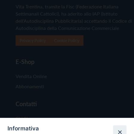
Vita Trentina, tramite la Fisc (Federazione Italiana
Settimanali Cattolici), ha aderito allo IAP (Istituto
dell'Autodisciplina Pubblicitaria) accettando il Codice di
Autodisciplina della Comunicazione Commerciale
Privacy Policy
Cookie Policy
E-Shop
Vendita Online
Abbonamenti
Contatti
Chi Siamo
Informativa
Redazione