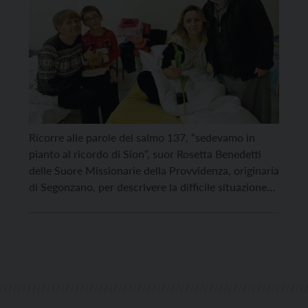
Ricorre alle parole del salmo 137, “sedevamo in
pianto al ricordo di Sion“, suor Rosetta Benedetti
delle Suore Missionarie della Provvidenza, originaria
di Segonzano, per descrivere la difficile situazione
che lei e le consorelle Iuliana Fartade e Mihaela
Mihalut vivono a Chisinau, capitale della Moldavia,
al confine con l’Ucraina. “I nostri fratelli ucraini
hanno dovuto […]