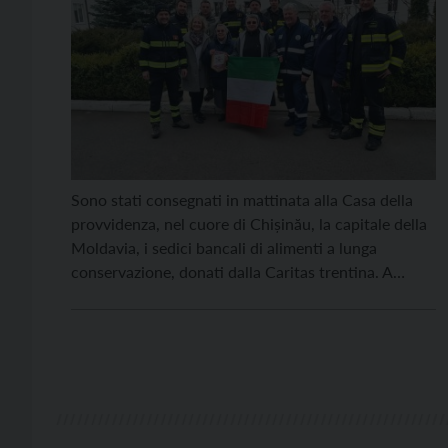
Sono stati consegnati in mattinata alla Casa della
provvidenza, nel cuore di Chișinău, la capitale della
Moldavia, i sedici bancali di alimenti a lunga
conservazione, donati dalla Caritas trentina. A
portarli, i vigili del fuoco permanenti e volontari
della provincia di Trento (coordinati rispettivamente
da Gabriele Pilzer e Daniele Postal) e del Nucleo
volontari alpini […]