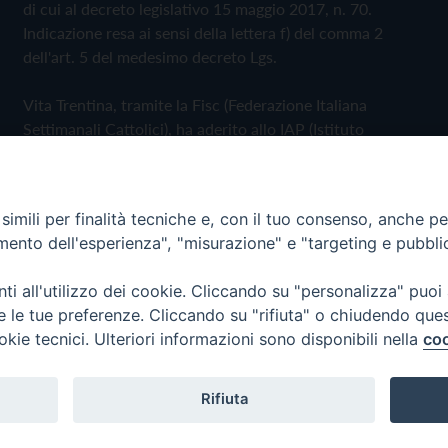
di cui al decreto legislativo 15 maggio 2017, n. 70.
Indicazione resa ai sensi della lettera f) del comma 2
dell'art. 5 del medesimo decreto Lgs.
Vita Trentina, tramite la Fisc (Federazione Italiana
Settimanali Cattolici), ha aderito allo IAP (Istituto
dell'Autodisciplina Pubblicitaria) accettando il Codice di
Autodisciplina della Comunicazione Commerciale
imili per finalità tecniche e, con il tuo consenso, anche per 
Privacy Policy
Cookie Policy
amento dell'esperienza", "misurazione" e "targeting e pubbli
i all'utilizzo dei cookie. Cliccando su "personalizza" puoi
 Trentina Editrice
re le tue preferenze. Cliccando su "rifiuta" o chiudendo que
okie tecnici. Ulteriori informazioni sono disponibili nella
coo
Rifiuta