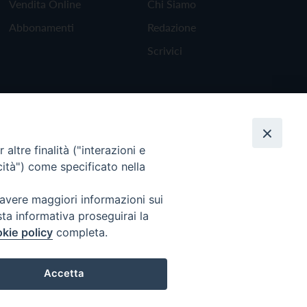
Vendita Online
Chi Siamo
Abbonamenti
Redazione
Scrivici
altre finalità ("interazioni e
cità") come specificato nella
 avere maggiori informazioni sui
sta informativa proseguirai la
kie policy
completa.
Torna all'inizio
Accetta