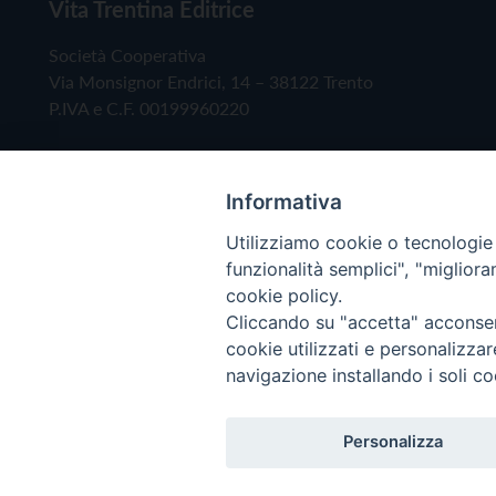
Vita Trentina Editrice
Società Cooperativa
Via Monsignor Endrici, 14 – 38122 Trento
P.IVA e C.F. 00199960220
Informativa
Utilizziamo cookie o tecnologie s
funzionalità semplici", "miglior
cookie policy.
Cliccando su "accetta" acconsent
Copyright © 2019 - Tutti i diritti riservati - Vita
cookie utilizzati e personalizza
navigazione installando i soli co
Privacy Policy
Personalizza