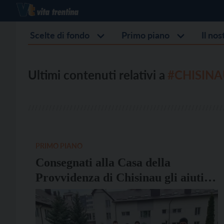
Scelte di fondo
Primo piano
Il no
Ultimi contenuti relativi a
#CHISIN
PRIMO PIANO
Consegnati alla Casa della
Provvidenza di Chisinau gli aiuti
donati dalla Caritas