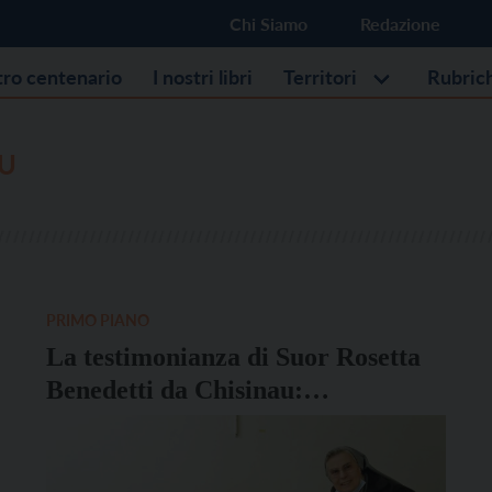
Chi Siamo
Redazione
stro centenario
I nostri libri
Territori
Rubric
AU
PRIMO PIANO
La testimonianza di Suor Rosetta
Benedetti da Chisinau:
”Continueremo ad accogliere i
nostri fratelli e sorelle ucraini”