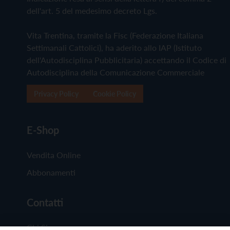
dell'art. 5 del medesimo decreto Lgs.
Vita Trentina, tramite la Fisc (Federazione Italiana
Settimanali Cattolici), ha aderito allo IAP (Istituto
dell'Autodisciplina Pubblicitaria) accettando il Codice di
Autodisciplina della Comunicazione Commerciale
Privacy Policy
Cookie Policy
E-Shop
Vendita Online
Abbonamenti
Contatti
Chi Siamo