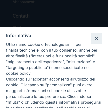
Abbonamenti
Contatti
Chi Siamo
Informativa
Redazione
Scrivici
Utilizziamo cookie o tecnologie simili per
finalità tecniche e, con il tuo consenso, anche per
altre finalità ("interazioni e funzionalità semplici",
"miglioramento dell'esperienza", "misurazione" e
"targeting e pubblicità") come specificato nella
cookie policy.
Copyright © 2019 - Tutti i diritti riservati - Vit
Cliccando su "accetta" acconsenti all'utilizzo dei
Trentina Editrice
cookie. Cliccando su "personalizza" puoi avere
maggiori informazioni sui cookie utilizzati e
Privacy Policy
personalizzare le tue preferenze. Cliccando su
Torna all'inizi
"rifiuta" o chiudendo questa informativa proseguirai