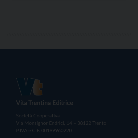
giovane, che si sono distinti per aver svolto, con
semplicità e rispetto dei valori umani e […]
Vita Trentina Editrice
Società Cooperativa
Via Monsignor Endrici, 14 – 38122 Trento
P.IVA e C.F. 00199960220