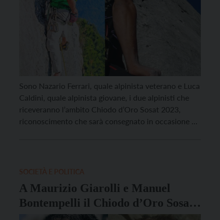
Sono Nazario Ferrari, quale alpinista veterano e Luca
Caldini, quale alpinista giovane, i due alpinisti che
riceveranno l’ambito Chiodo d’Oro Sosat 2023,
riconoscimento che sarà consegnato in occasione di
Cordate nel Futuro, l’incontro fra gli alpinisti delle
diverse generazioni che si svolgerà giovedì 4 maggio
alle ore 17.00 nella sede della Sosat in Via Malpaga
[…]
SOCIETÀ E POLITICA
A Maurizio Giarolli e Manuel
Bontempelli il Chiodo d’Oro Sosat
2022