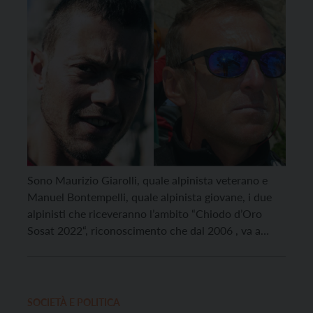
Sono Maurizio Giarolli, quale alpinista veterano e
Manuel Bontempelli, quale alpinista giovane, i due
alpinisti che riceveranno l’ambito “Chiodo d’Oro
Sosat 2022“, riconoscimento che dal 2006 , va a
coloro che con il loro modo di scalare e vivere la
montagna interpretano al meglio i valori della
Sezione Operaia Società Alpinistica Tridentina. Il
Chiodo d’Oro […]
SOCIETÀ E POLITICA