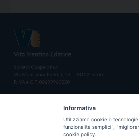
Vita Trentina Editrice
Società Cooperativa
Via Monsignor Endrici, 14 – 38122 Trento
P.IVA e C.F. 00199960220
Informativa
Utilizziamo cookie o tecnologie s
funzionalità semplici", "miglior
cookie policy.