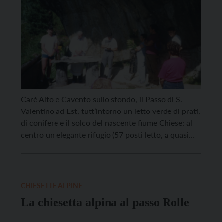
Carè Alto e Cavento sullo sfondo, il Passo di S.
Valentino ad Est, tutt’intorno un letto verde di prati,
di conifere e il solco del nascente fiume Chiese: al
centro un elegante rifugio (57 posti letto, a quasi
2.000 m. di quota); a monte, una grotta che parla il
linguaggio scout. Già negli anni ’70, […]
CHIESETTE ALPINE
La chiesetta alpina al passo Rolle