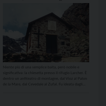
Niente più di una semplice baita, però nobile e
significativa: la chiesetta presso il rifugio Larcher. È
dentro un anfiteatro di montagne, dal Vioz al Palon
de la Mare, dal Cevedale al Zufal. Fu ideata dagli
alpinisti della Val di Pèio e realizzata da un apposito
Comitato negli anni 1957-58, a servizio delle
numerose comitive […]