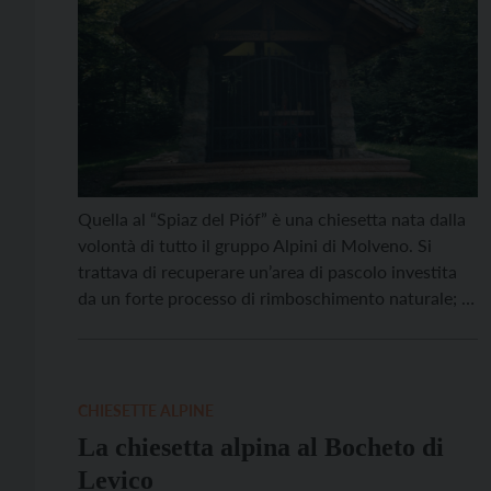
Quella al “Spiaz del Pióf” è una chiesetta nata dalla
volontà di tutto il gruppo Alpini di Molveno. Si
trattava di recuperare un’area di pascolo investita
da un forte processo di rimboschimento naturale; di
costruirvi accanto una chiesetta con una piccola
depandance in legno, che servisse da deposito e da
sacrestia. Quest’ultima poi dolosamente bruciata
[…]
CHIESETTE ALPINE
La chiesetta alpina al Bocheto di
Levico