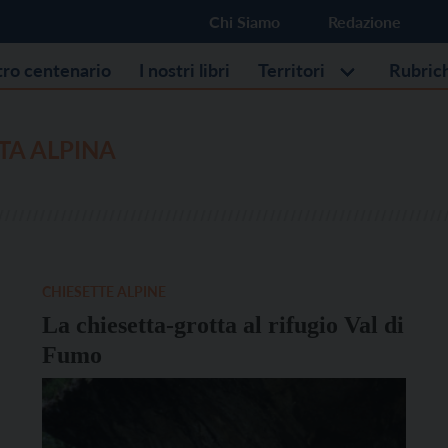
Chi Siamo
Redazione
stro centenario
I nostri libri
Territori
Rubric
TA ALPINA
CHIESETTE ALPINE
La chiesetta-grotta al rifugio Val di
Fumo