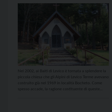
Nel 2002, ai Baiti di Levico è tornata a splendere la
piccola chiesa che gli Alpini di Levico Terme avevano
costruito già nel 1969 in località Bocheto. Come
spesso accade, la ragione costituente di queste
iniziative, è la memoria dei morti in guerra. Poi si
aggiunge anche un pizzico di orgoglio alpino che
intende testimoniare, […]