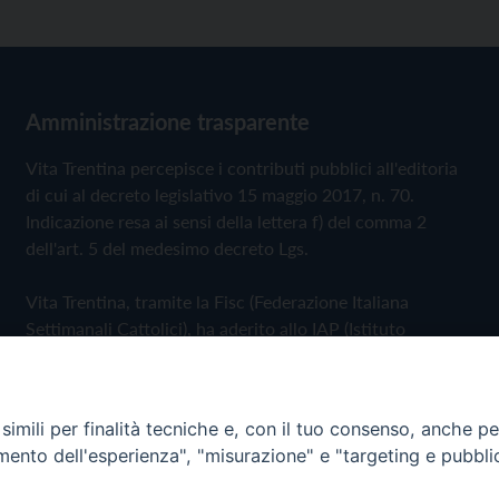
Amministrazione trasparente
Vita Trentina percepisce i contributi pubblici all'editoria
di cui al decreto legislativo 15 maggio 2017, n. 70.
Indicazione resa ai sensi della lettera f) del comma 2
dell'art. 5 del medesimo decreto Lgs.
Vita Trentina, tramite la Fisc (Federazione Italiana
Settimanali Cattolici), ha aderito allo IAP (Istituto
dell'Autodisciplina Pubblicitaria) accettando il Codice di
Autodisciplina della Comunicazione Commerciale
imili per finalità tecniche e, con il tuo consenso, anche per 
Privacy Policy
Cookie Policy
amento dell'esperienza", "misurazione" e "targeting e pubbli