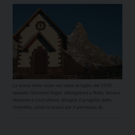
La storia ebbe inizio nel mese di luglio del 1939,
quando Giovanni Segat, albergatore a Rolle, tenace
ideatore e costruttore, disegnò il progetto della
chiesetta, avviò la prassi per il permesso di
costruzione e l’operazione raccolta – denaro. La
Curia di Trento ne approvò la costruzione. Il 15
agosto 1942 fu benedetta ed aperta al […]