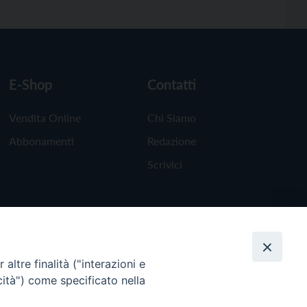
E-Shop
Contatti
Vendita Online
Chi Siamo
Abbonamenti
Redazione
Scrivici
altre finalità ("interazioni e
cità") come specificato nella