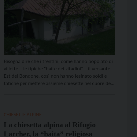
Bisogna dire che i trentini, come hanno popolato di
villette – le tipiche “baite dei zitadini” – il versante
Est del Bondone, così non hanno lesinato soldi e
fatiche per mettere assieme chiesette nel cuore dei
villaggi montani che stavano nascendo. La prima
che si incontra, venendo da Trento, è a Candriai.
Nascosta sotto un […]
CHIESETTE ALPINE
La chiesetta alpina al Rifugio
Larcher, la “baita” religiosa