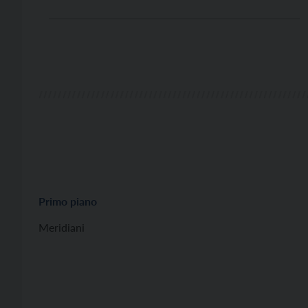
più legata alla tradizione e al territorio, senza cene
al ristorante o biglietti infarciti di dichiarazioni
d’amore. È da lui infatti che […]
Primo piano
Meridiani