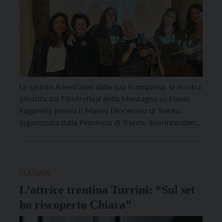
Lo spunto A vent’anni dalla sua scomparsa, la mostra
allestita dal Filmfestival della Montagna su Flavio
Faganello presso il Museo Diocesano di Trento,
organizzata dalla Provincia di Trento, Sovrintendenza
per i Beni culturali di concerto con l’Archivio
Diocesano Tridentino e la Biblioteca Vigilianum di
Trento, si è proposta di mettere in luce l’eredità
culturale del […]
CULTURA
L’attrice trentina Turrini: “Sul set
ho riscoperto Chiara”