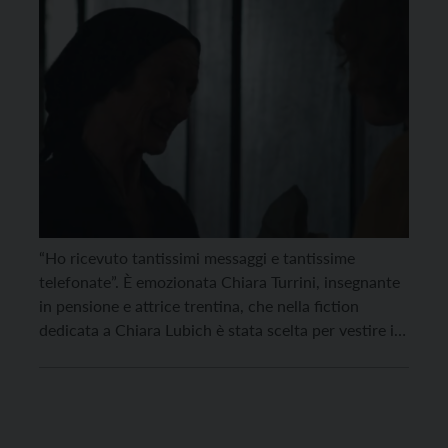
“Ho ricevuto tantissimi messaggi e tantissime
telefonate”. È emozionata Chiara Turrini, insegnante
in pensione e attrice trentina, che nella fiction
dedicata a Chiara Lubich è stata scelta per vestire i
panni di Iole, una povera signora che bussa alla porta
del primo Focolare nelle scene girate a metà agosto a
Pergine, sotto i portici di […]