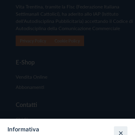
Vita Trentina, tramite la Fisc (Federazione Italiana
Settimanali Cattolici), ha aderito allo IAP (Istituto
dell'Autodisciplina Pubblicitaria) accettando il Codice di
Autodisciplina della Comunicazione Commerciale
Privacy Policy
Cookie Policy
E-Shop
Vendita Online
Abbonamenti
Contatti
Chi Siamo
Informativa
Redazione