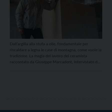
Dall’argilla alla stufa a olle, fondamentale per
riscaldare a legna le case di montagna, come vuole la
tradizione. La magia del lavoro del ceramista
raccontato da Giuseppe Marcadent, intervistato dai
ragazzi della classe I A della scuola media “Bonporti”.
Signor Giuseppe, qual è la sua professione? Sono un
ceramista, produco cioè oggetti trasformando
l’argilla in […]