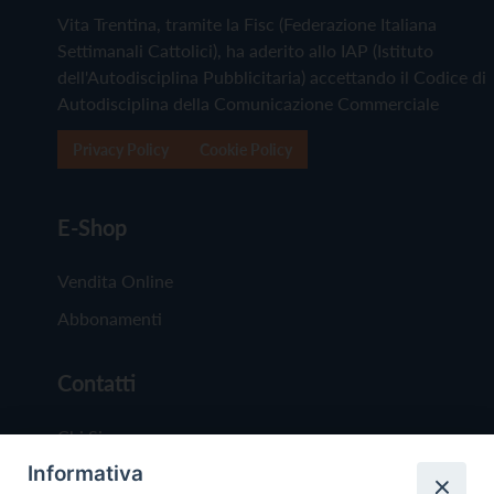
Vita Trentina, tramite la Fisc (Federazione Italiana
Settimanali Cattolici), ha aderito allo IAP (Istituto
dell'Autodisciplina Pubblicitaria) accettando il Codice di
Autodisciplina della Comunicazione Commerciale
Privacy Policy
Cookie Policy
E-Shop
Vendita Online
Abbonamenti
Contatti
Chi Siamo
Informativa
Redazione