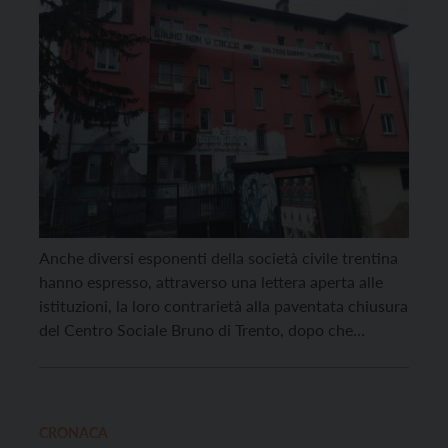
una soluzione positiva è possibile”
Anche diversi esponenti della società civile trentina
hanno espresso, attraverso una lettera aperta alle
istituzioni, la loro contrarietà alla paventata chiusura
del Centro Sociale Bruno di Trento, dopo che
Patrimonio del Trentino Spa, società proprietaria
dell’immobile, ha deciso di intimare lo sfratto in
tribunale. “Per la terza volta in 5 anni si minaccia di
sfratto […]
CRONACA