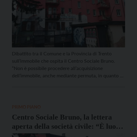
Dibattito tra il Comune e la Provincia di Trento
sull’immobile che ospita il Centro Sociale Bruno.
“Non è possibile procedere all’acquisizione
dell’immobile, anche mediante permuta, in quanto è
prevista un’operazione di valorizzazione per la
riqualificazione dell’area di Piedicastello, nell’ambito
del più ampio accordo con Comune di Trento ed
Università di Trento. Tale operazione prevede, tra […]
PRIMO PIANO
Centro Sociale Bruno, la lettera
aperta della società civile: “È luogo
di cultura, socialità e accoglienza: