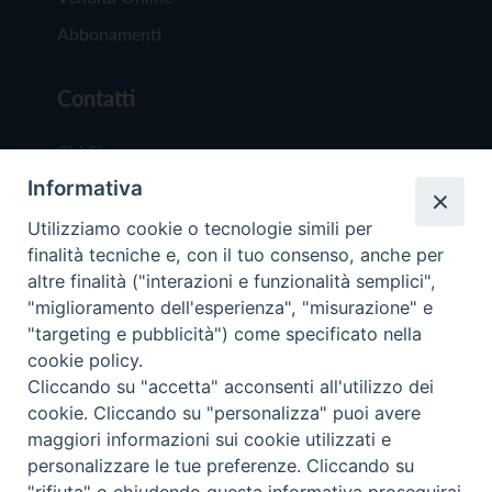
Abbonamenti
Contatti
Chi Siamo
Informativa
Redazione
Scrivici
Utilizziamo cookie o tecnologie simili per
finalità tecniche e, con il tuo consenso, anche per
altre finalità ("interazioni e funzionalità semplici",
"miglioramento dell'esperienza", "misurazione" e
"targeting e pubblicità") come specificato nella
cookie policy.
Copyright © 2019 - Tutti i diritti riservati - Vit
Cliccando su "accetta" acconsenti all'utilizzo dei
Trentina Editrice
cookie. Cliccando su "personalizza" puoi avere
maggiori informazioni sui cookie utilizzati e
Privacy Policy
personalizzare le tue preferenze. Cliccando su
Torna all'inizi