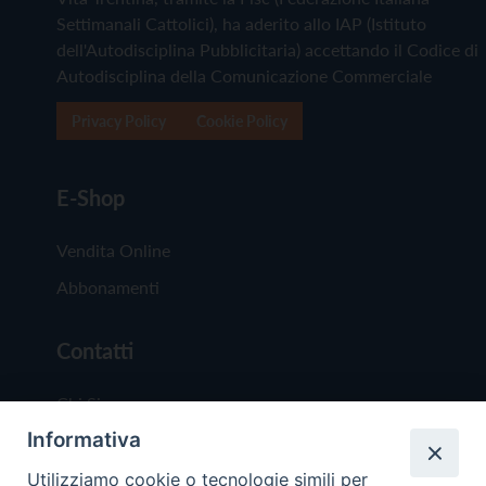
Settimanali Cattolici), ha aderito allo IAP (Istituto
dell'Autodisciplina Pubblicitaria) accettando il Codice di
Autodisciplina della Comunicazione Commerciale
Privacy Policy
Cookie Policy
E-Shop
Vendita Online
Abbonamenti
Contatti
Chi Siamo
Informativa
Redazione
Scrivici
Utilizziamo cookie o tecnologie simili per