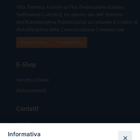
Vita Trentina, tramite la Fisc (Federazione Italiana
Settimanali Cattolici), ha aderito allo IAP (Istituto
dell'Autodisciplina Pubblicitaria) accettando il Codice di
Autodisciplina della Comunicazione Commerciale
Privacy Policy
Cookie Policy
E-Shop
Vendita Online
Abbonamenti
Contatti
Chi Siamo
Informativa
Redazione