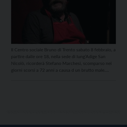
Il Centro sociale Bruno di Trento sabato 8 febbraio, a
partire dalle ore 18, nella sede di lung’Adige San
Nicolò, ricorderà Stefano Marchesi, scomparso nei
giorni scorsi a 72 anni a causa d un brutto male.
Marchesi, geologo, già segretario provinciale di
Rifondazione comunista, ottimo cuoco, attivista del
Bruno di cui condivideva lotte e azioni […]