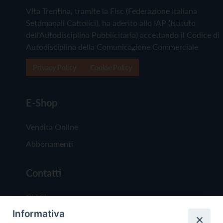
Vita Trentina, tramite la Fisc (Federazione Italiana
Settimanali Cattolici), ha aderito allo IAP (Istituto
dell'Autodisciplina Pubblicitaria) accettando il Codice di
Autodisciplina della Comunicazione Commerciale
Privacy Policy
Cookie Policy
E-Shop
Vendita Online
Abbonamenti
Contatti
Chi Siamo
Informativa
Redazione