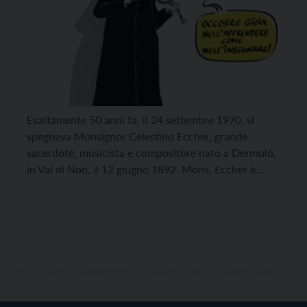
Esattamente 50 anni fa, il 24 settembre 1970, si
spegneva Monsignor Celestino Eccher, grande
sacerdote, musicista e compositore nato a Dermulo,
in Val di Non, il 12 giugno 1892. Mons. Eccher è
considerato ancora tra le personalità trentine più
significative di sempre nel campo dell’arte musicale,
nel quale fu attivo incessantemente a partire dal
1925 […]