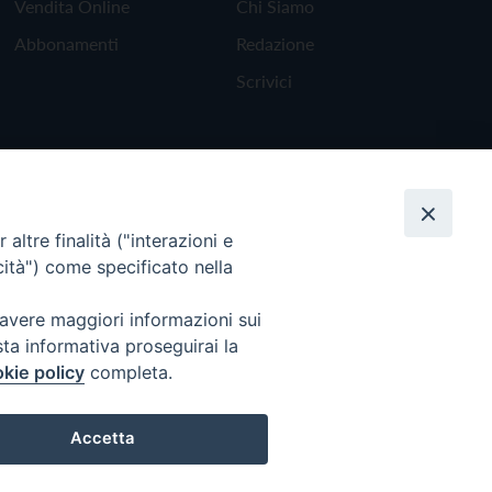
Vendita Online
Chi Siamo
Abbonamenti
Redazione
Scrivici
altre finalità ("interazioni e
cità") come specificato nella
 avere maggiori informazioni sui
sta informativa proseguirai la
kie policy
completa.
Torna all'inizio
Accetta