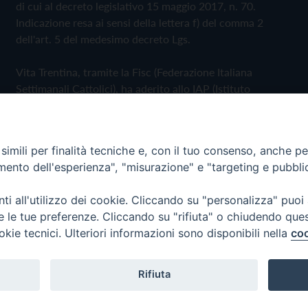
di cui al decreto legislativo 15 maggio 2017, n. 70.
Indicazione resa ai sensi della lettera f) del comma 2
dell'art. 5 del medesimo decreto Lgs.
Vita Trentina, tramite la Fisc (Federazione Italiana
Settimanali Cattolici), ha aderito allo IAP (Istituto
dell'Autodisciplina Pubblicitaria) accettando il Codice di
Autodisciplina della Comunicazione Commerciale
imili per finalità tecniche e, con il tuo consenso, anche per 
Privacy Policy
Cookie Policy
amento dell'esperienza", "misurazione" e "targeting e pubbli
i all'utilizzo dei cookie. Cliccando su "personalizza" puoi
 Trentina Editrice
re le tue preferenze. Cliccando su "rifiuta" o chiudendo que
okie tecnici. Ulteriori informazioni sono disponibili nella
coo
Rifiuta