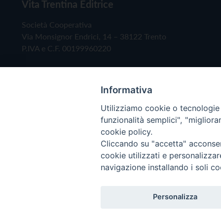
Vita Trentina Editrice
Società Cooperativa
Via Monsignor Endrici, 14 – 38122 Trento
P.IVA e C.F. 00199960220
Informativa
Utilizziamo cookie o tecnologie s
funzionalità semplici", "miglior
cookie policy.
Cliccando su "accetta" acconsent
Copyright © 2019 - Tutti i diritti riservati - Vita
cookie utilizzati e personalizza
navigazione installando i soli co
Privacy Policy
Personalizza