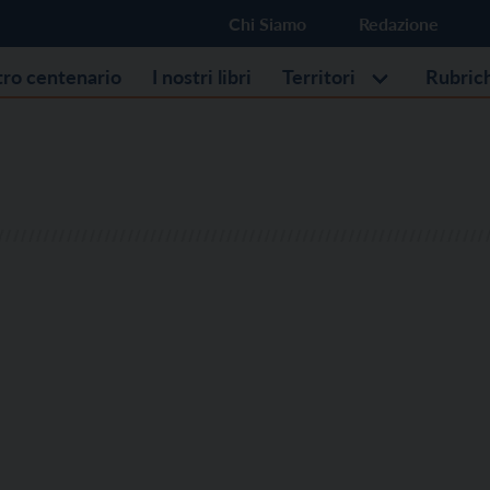
Chi Siamo
Redazione
stro centenario
I nostri libri
Territori
Rubric