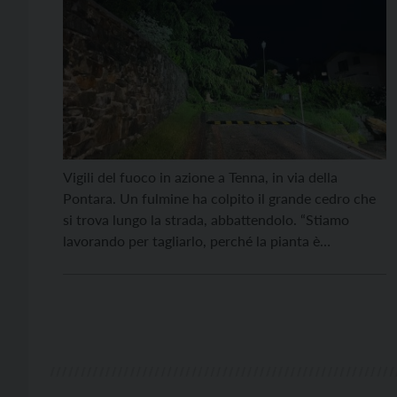
Vigili del fuoco in azione a Tenna, in via della
Pontara. Un fulmine ha colpito il grande cedro che
si trova lungo la strada, abbattendolo. “Stiamo
lavorando per tagliarlo, perché la pianta è
pericolante”, spiegano i Vigili del fuoco volontari. La
strada è momentaneamente chiusa per ragioni di
sicurezza.