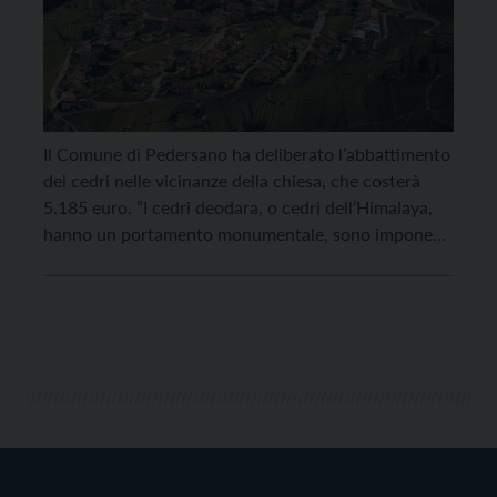
Il Comune di Pedersano ha deliberato l’abbattimento
dei cedri nelle vicinanze della chiesa, che costerà
5.185 euro. “I cedri deodara, o cedri dell’Himalaya,
hanno un portamento monumentale, sono imponenti
e garantiscono un servizio paesaggistico e
rigenerativo dell’ambiente circostante non
trascurabile. In sanscrito il cedro è individuato con
un termine che significa ‘l’albero degli dei'”, scrive […]