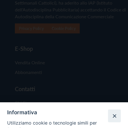
Settimanali Cattolici), ha aderito allo IAP (Istituto
dell'Autodisciplina Pubblicitaria) accettando il Codice di
Autodisciplina della Comunicazione Commerciale
Privacy Policy
Cookie Policy
E-Shop
Vendita Online
Abbonamenti
Contatti
Chi Siamo
Informativa
Redazione
Scrivici
Utilizziamo cookie o tecnologie simili per