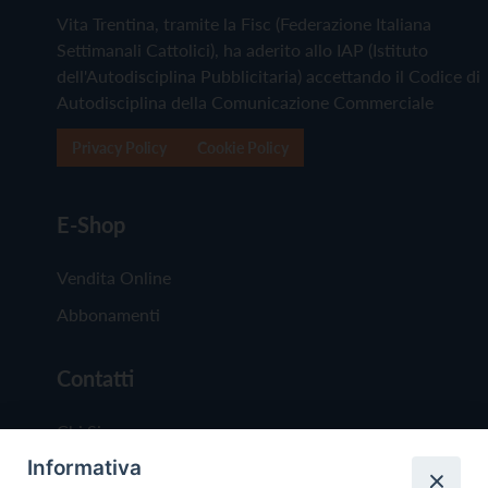
Vita Trentina, tramite la Fisc (Federazione Italiana
Settimanali Cattolici), ha aderito allo IAP (Istituto
dell'Autodisciplina Pubblicitaria) accettando il Codice di
Autodisciplina della Comunicazione Commerciale
Privacy Policy
Cookie Policy
E-Shop
Vendita Online
Abbonamenti
Contatti
Chi Siamo
Informativa
Redazione