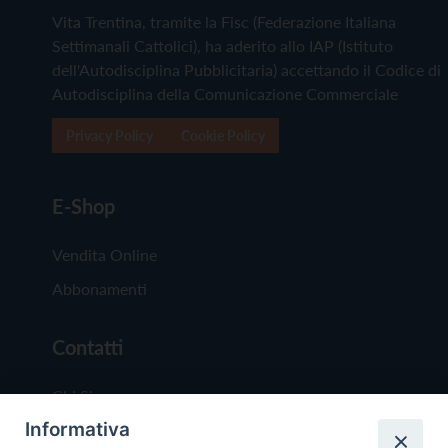
Vita Trentina, tramite la Fisc (Federazione Italiana
Settimanali Cattolici), ha aderito allo IAP (Istituto
dell'Autodisciplina Pubblicitaria) accettando il Codice di
Autodisciplina della Comunicazione Commerciale
Privacy Policy
Cookie Policy
E-Shop
Vendita Online
Abbonamenti
Contatti
Chi Siamo
Informativa
Redazione