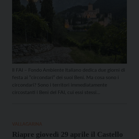
Il FAI – Fondo Ambiente Italiano dedica due giorni di
festa ai “circondari” dei suoi Beni. Ma cosa sono i
circondari? Sono i territori immediatamente
circostanti i Beni del FAI, cui essi stessi
appartengono; sono contesti spesso di straordinaria
bellezza e di inestimabile valore culturale, ricchi di
piccoli e grandi tesori del patrimonio italiano,
talvolta […]
VALLAGARINA
Riapre giovedì 29 aprile il Castello