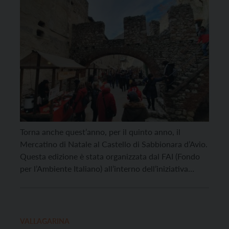
Torna anche quest’anno, per il quinto anno, il
Mercatino di Natale al Castello di Sabbionara d’Avio.
Questa edizione è stata organizzata dal FAI (Fondo
per l’Ambiente Italiano) all’interno dell’iniziativa
“Natali della Vallagarina“, con il supporto logistico
del Comune di Avio, la partnership di promozione di
Visit Rovereto e il patrocinio della Provincia
Autonoma di Trento. […]
VALLAGARINA