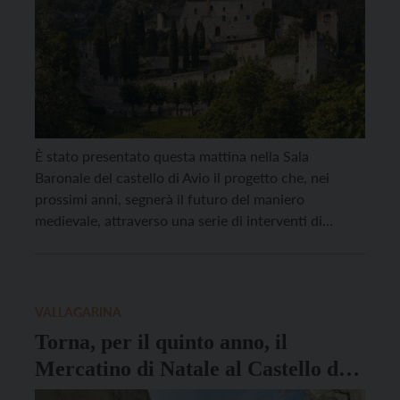
È stato presentato questa mattina nella Sala
Baronale del castello di Avio il progetto che, nei
prossimi anni, segnerà il futuro del maniero
medievale, attraverso una serie di interventi di
consolidamento e messa in sicurezza delle antiche
strutture e nuovi allestimenti per l’ampliamento e il
miglioramento dell’offerta di visita. I lavori, che
inizieranno il prossimo […]
VALLAGARINA
Torna, per il quinto anno, il
Mercatino di Natale al Castello di
Sabbionara d’Avio