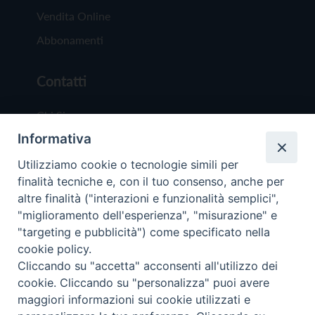
Vendita Online
Abbonamenti
Contatti
Chi Siamo
Informativa
Redazione
Scrivici
Utilizziamo cookie o tecnologie simili per
finalità tecniche e, con il tuo consenso, anche per
altre finalità ("interazioni e funzionalità semplici",
"miglioramento dell'esperienza", "misurazione" e
"targeting e pubblicità") come specificato nella
cookie policy.
Copyright © 2019 - Tutti i diritti riservati - Vit
Cliccando su "accetta" acconsenti all'utilizzo dei
Trentina Editrice
cookie. Cliccando su "personalizza" puoi avere
maggiori informazioni sui cookie utilizzati e
Privacy Policy