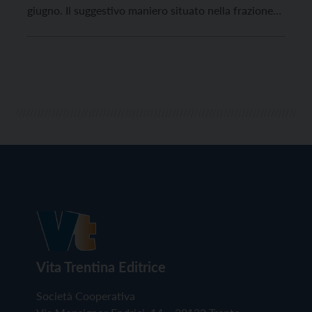
giugno. Il suggestivo maniero situato nella frazione
di Sabbionara, così come tanti altri luoghi di cui il
FAI si prende cura in tutta Italia, sarà visitabile a
contributo libero volontario, […]
Vita Trentina Editrice
Società Cooperativa