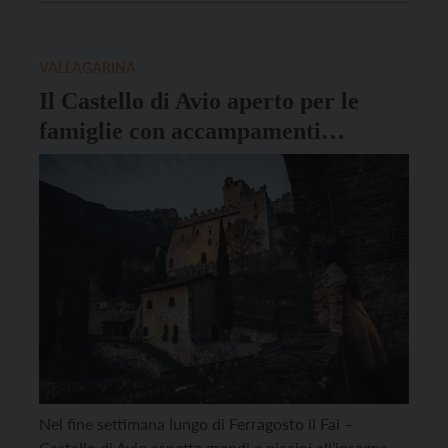
con l’immersione in un’atmosfera d’altri tempi, tra
mura merlate e sale affrescate, ma proprio grazie […]
VALLAGARINA
Il Castello di Avio aperto per le
famiglie con accampamenti
medievali e caccia al tesoro
Nel fine settimana lungo di Ferragosto il Fai –
Castello di Avio aspetta grandi e piccini all’insegna