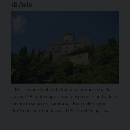
di Avio
Il FAI – Fondo Ambiente Italiano annuncia che da
giovedì 29 aprile riapriranno, nel pieno rispetto delle
misure di sicurezza sanitaria, i Beni nelle regioni
dov’è consentito in base al DPCM del 26 aprile.
Riapre dunque il Castello di Sabbionara ad Avio,
maestoso circuito di torri e mura merlate in un