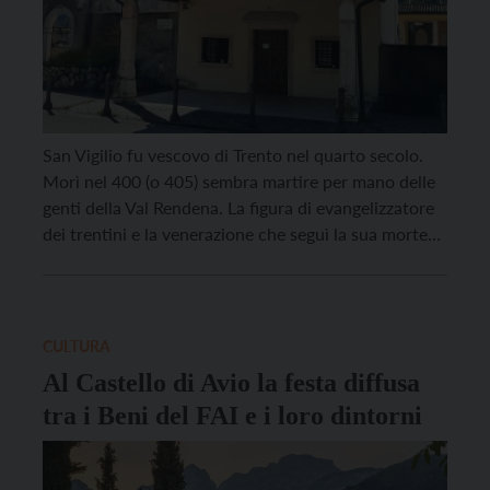
San Vigilio fu vescovo di Trento nel quarto secolo.
Morì nel 400 (o 405) sembra martire per mano delle
genti della Val Rendena. La figura di evangelizzatore
dei trentini e la venerazione che seguì la sua morte
hanno portato a dedicare a S. Vigilio la cattedrale di
Trento e numerose chiese in tutta la regione. […]
CULTURA
Al Castello di Avio la festa diffusa
tra i Beni del FAI e i loro dintorni