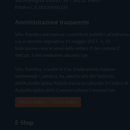
Via Monsignor Endrici, 14 – 38122 Trento
P.IVA e C.F. 00199960220
Amministrazione trasparente
Vita Trentina percepisce i contributi pubblici all'editoria 
cui al decreto legislativo 15 maggio 2017, n. 70.
Indicazione resa ai sensi della lettera f) del comma 2
dell'art. 5 del medesimo decreto Lgs.
Vita Trentina, tramite la Fisc (Federazione Italiana
Settimanali Cattolici), ha aderito allo IAP (Istituto
dell'Autodisciplina Pubblicitaria) accettando il Codice di
Autodisciplina della Comunicazione Commerciale
Privacy Policy
Cookie Policy
E-Shop