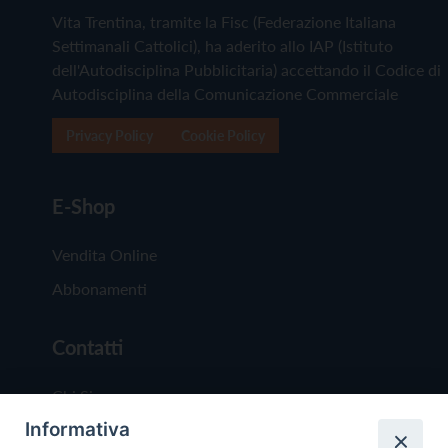
Vita Trentina, tramite la Fisc (Federazione Italiana
Settimanali Cattolici), ha aderito allo IAP (Istituto
dell'Autodisciplina Pubblicitaria) accettando il Codice di
Autodisciplina della Comunicazione Commerciale
Privacy Policy
Cookie Policy
E-Shop
Vendita Online
Abbonamenti
Contatti
Chi Siamo
Informativa
Redazione