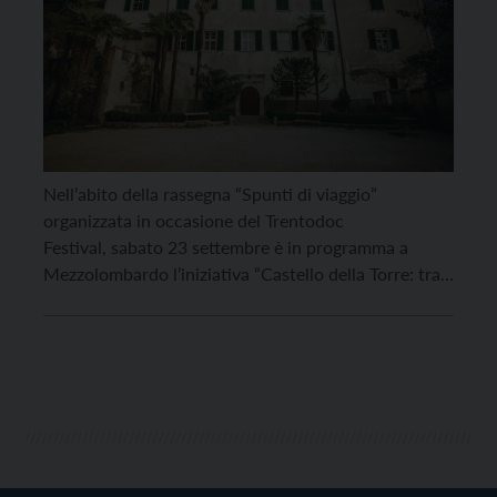
Nell’abito della rassegna “Spunti di viaggio”
organizzata in occasione del Trentodoc
Festival, sabato 23 settembre è in programma a
Mezzolombardo l’iniziativa “Castello della Torre: tra
storia e bollicine”, con un primo appuntamento
alle ore 10.30 e in replica nel pomeriggio alle 17.30,
un evento, organizzato in collaborazione con Strada
del Vino e dei Sapori del Trentino e Consorzio
Turistico Piana Rotaliana-Königsberg, […]