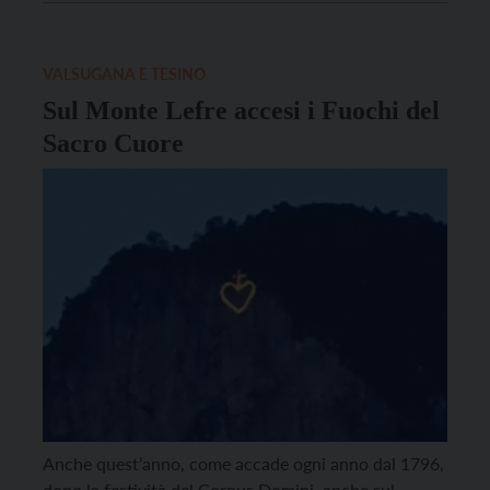
Annalena Benini, giornalista e direttrice del Salone
Internazionale del Libro di Torino. Benini si
confronterà con la figura della […]
VALSUGANA E TESINO
Sul Monte Lefre accesi i Fuochi del
Sacro Cuore
Anche quest’anno, come accade ogni anno dal 1796,
dopo la festività del Corpus Domini, anche sul