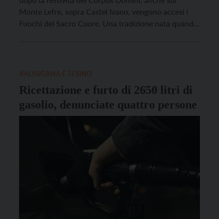
Monte Lefre, sopra Castel Ivano, vengono accesi i
Fuochi del Sacro Cuore. Una tradizione nata quando
il Tirolo fu attaccato dai Francesi, come spiega sui
suoi canali social il Comune di castel Ivano,
rilanciando l’iniziativa: “i Tirolesi cercarono l’aiuto
[…]
VALSUGANA E TESINO
Ricettazione e furto di 2650 litri di
gasolio, denunciate quattro persone