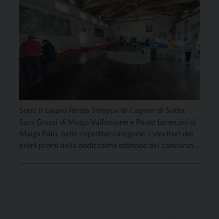
Sono il casaro Renzo Stroppa di Cagnon di Sotto,
Sara Grassi di Malga Valfontane e Paolo Lorenzini di
Malga Palù, nelle rispettive categorie, i vincitori dei
primi premi della dodicesima edizione del concorso
formaggi di malga della Valsugana 2021. La
manifestazione, che si è svolta nella giornata di
domenica 7 novembre nella splendida cornice di […]