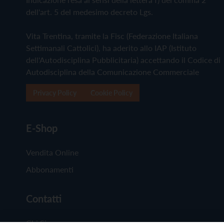
dell'art. 5 del medesimo decreto Lgs.
Vita Trentina, tramite la Fisc (Federazione Italiana
Settimanali Cattolici), ha aderito allo IAP (Istituto
dell'Autodisciplina Pubblicitaria) accettando il Codice di
Autodisciplina della Comunicazione Commerciale
Privacy Policy
Cookie Policy
E-Shop
Vendita Online
Abbonamenti
Contatti
Chi Siamo