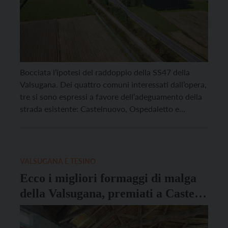
Bocciata l’ipotesi del raddoppio della SS47 della
Valsugana. Dei quattro comuni interessati dall’opera,
tre si sono espressi a favore dell’adeguamento della
strada esistente: Castelnuovo, Ospedaletto e
Scurelle. Castel Ivano ha espresso invece una
preferenza per il progetto di affiancamento alla
ferrovia della Valsugana, che prevede la realizzazione
di un corridoio infrastrutturale composto dall’attuale
VALSUGANA E TESINO
SS47, dalla […]
Ecco i migliori formaggi di malga
della Valsugana, premiati a Castel
Ivano