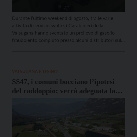
Durante l’ultimo weekend di agosto, tra le varie
attività di servizio svolte, i Carabinieri della
Valsugana hanno sventato un prelievo di gasolio
fraudolento compiuto presso alcuni distributori sul
territorio. Il Comando Stazione dei Carabinieri e
quelli del Nucleo Operativo e Radiomobile della
Compagnia, hanno sventato – in flagranza di reato –
un prelievo di 2400 […]
VALSUGANA E TESINO
SS47, i comuni bocciano l’ipotesi
del raddoppio: verrà adeguata la
strada esistente