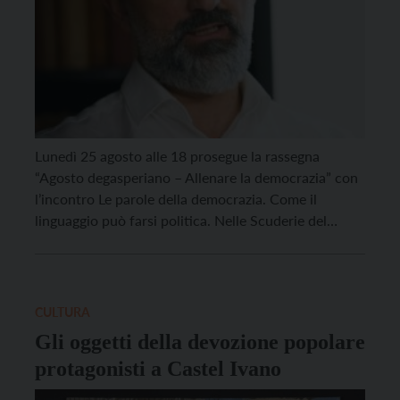
Lunedì 25 agosto alle 18 prosegue la rassegna
“Agosto degasperiano – Allenare la democrazia” con
l’incontro Le parole della democrazia. Come il
linguaggio può farsi politica. Nelle Scuderie del
Castello di Castel Ivano, il linguista Giuseppe
Antonelli indagherà il declino del discorso pubblico
per provare a rispondere a una domanda: la qualità
di una democrazia […]
CULTURA
Gli oggetti della devozione popolare
protagonisti a Castel Ivano