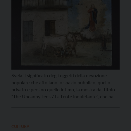
Svela il significato degli oggetti della devozione
popolare che affollano lo spazio pubblico, quello
privato e persino quello intimo, la mostra dal titolo
“The Uncanny Lens / La Lente Inquietante”, che ha
portato a Castel Ivano, a partire dallo scorso sabato
16 marzo, i lavori fotografici di Roger Ballen e Joel-
Peter Witkin, curata da Fortunato […]
CULTURA