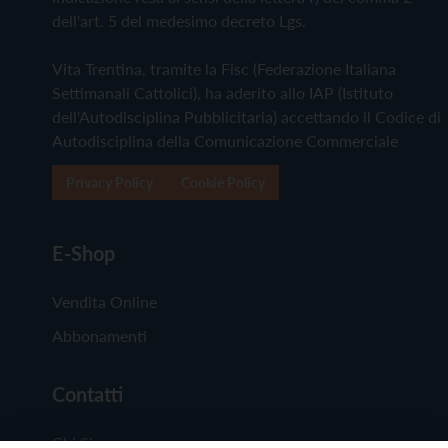
dell'art. 5 del medesimo decreto Lgs.
Vita Trentina, tramite la Fisc (Federazione Italiana
Settimanali Cattolici), ha aderito allo IAP (Istituto
dell'Autodisciplina Pubblicitaria) accettando il Codice di
Autodisciplina della Comunicazione Commerciale
Privacy Policy
Cookie Policy
E-Shop
Vendita Online
Abbonamenti
Contatti
Chi Siamo