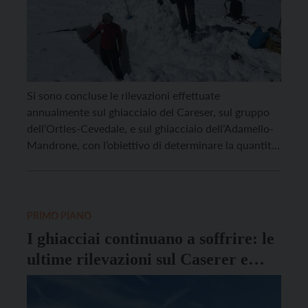
Si sono concluse le rilevazioni effettuate
annualmente sul ghiacciaio del Careser, sul gruppo
dell’Ortles-Cevedale, e sul ghiacciaio dell’Adamello-
Mandrone, con l’obiettivo di determinare la quantità
e le caratteristiche della neve accumulata sugli
apparati glaciali alla fine del periodo invernale-
primaverile. Le operazioni sono state coordinate dal
Dipartimento Protezione civile foreste e fauna della
PRIMO PIANO
Provincia autonoma di Trento, […]
I ghiacciai continuano a soffrire: le
ultime rilevazioni sul Caserer e
sull’Adamello-Mandrone