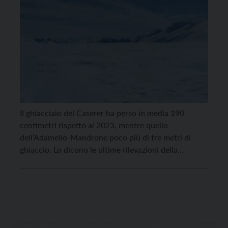
Il ghiacciaio del Caserer ha perso in media 190
centimetri rispetto al 2023, mentre quello
dell’Adamello-Mandrone poco più di tre metri di
ghiaccio. Lo dicono le ultime rilevazioni della
Provincia di Trento, della Commissione glaciologica
della Sat e del Muse, effettuate nel corso del periodo
estivo e autunnale in collaborazione con il Servizio
glaciologico lombardo […]