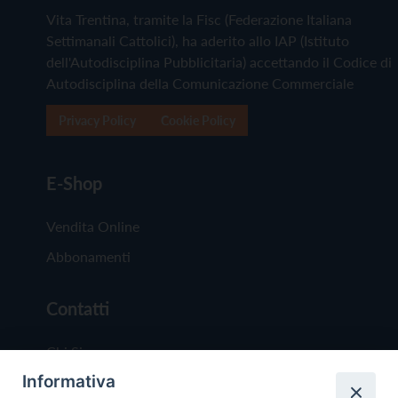
Vita Trentina, tramite la Fisc (Federazione Italiana
Settimanali Cattolici), ha aderito allo IAP (Istituto
dell'Autodisciplina Pubblicitaria) accettando il Codice di
Autodisciplina della Comunicazione Commerciale
Privacy Policy
Cookie Policy
E-Shop
Vendita Online
Abbonamenti
Contatti
Chi Siamo
Informativa
Redazione