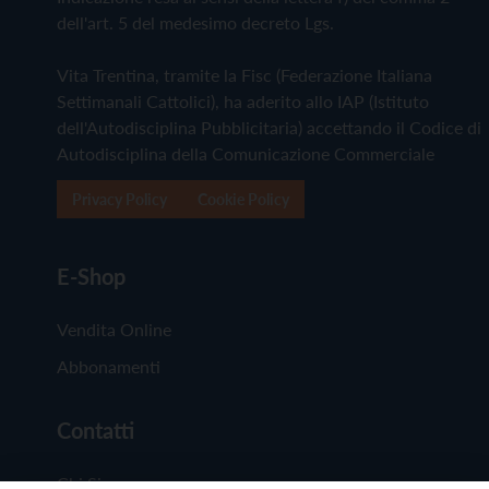
dell'art. 5 del medesimo decreto Lgs.
Vita Trentina, tramite la Fisc (Federazione Italiana
Settimanali Cattolici), ha aderito allo IAP (Istituto
dell'Autodisciplina Pubblicitaria) accettando il Codice di
Autodisciplina della Comunicazione Commerciale
Privacy Policy
Cookie Policy
E-Shop
Vendita Online
Abbonamenti
Contatti
Chi Siamo