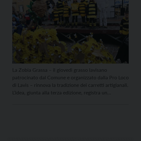
La Zobia Grassa – il giovedì grasso lavisano
patrocinato dal Comune e organizzato dalla Pro Loco
di Lavis – rinnova la tradizione dei carretti artigianali.
L’idea, giunta alla terza edizione, registra un
gradimento crescente: quest’anno – di fatto –
saranno ben 8 i partecipanti. Sfileranno inoltre
numerose maschere artigianali e 5 gruppi
mascherati. La festa […]