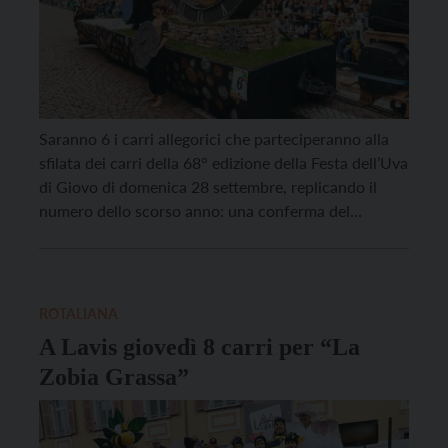
Saranno 6 i carri allegorici che parteciperanno alla
sfilata dei carri della 68° edizione della Festa dell’Uva
di Giovo di domenica 28 settembre, replicando il
numero dello scorso anno: una conferma del
costante interesse per questa tradizione, che dagli
anni Cinquanta infiamma gli animi e alimenta la sana
competizione creativa tra i giovani di Giovo e […]
ROTALIANA
A Lavis giovedì 8 carri per “La
Zobia Grassa”