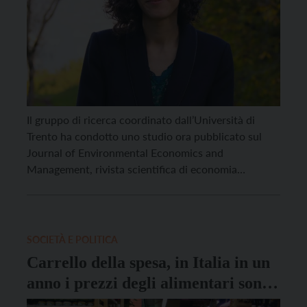
Il gruppo di ricerca coordinato dall’Università di
Trento ha condotto uno studio ora pubblicato sul
Journal of Environmental Economics and
Management, rivista scientifica di economia
ambientale, sull’impatto ambientale dei prodotti
alimentari, proponendo modelli alternativi per
incentivare una spesa consapevole. Il cibo che
consumiamo è responsabile di circa un quarto di
SOCIETÀ E POLITICA
tutte le emissioni di gas […]
Carrello della spesa, in Italia in un
anno i prezzi degli alimentari sono
aumentati del 9 per cento