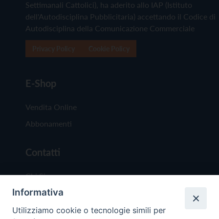
Settimanali Cattolici), ha aderito allo IAP (Istituto
dell'Autodisciplina Pubblicitaria) accettando il Codice di
Autodisciplina della Comunicazione Commerciale
Privacy Policy
Cookie Policy
E-Shop
Vendita Online
Abbonamenti
Contatti
Chi Siamo
Informativa
Redazione
Scrivici
Utilizziamo cookie o tecnologie simili per