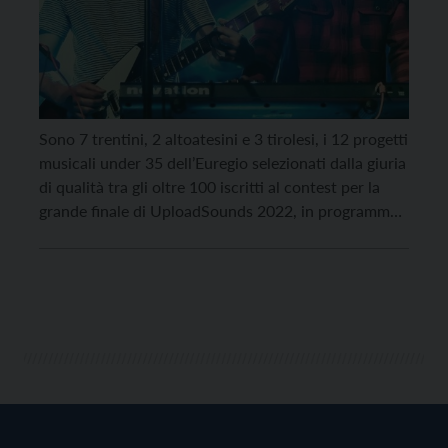
Sono 7 trentini, 2 altoatesini e 3 tirolesi, i 12 progetti
musicali under 35 dell’Euregio selezionati dalla giuria
di qualità tra gli oltre 100 iscritti al contest per la
grande finale di UploadSounds 2022, in programma
sabato 26 novembre al Teatro Sanbàpolis di Trento.
In palio, per chi salirà sul podio, un montepremi del
valore […]