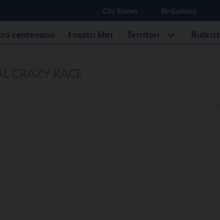
Chi Siamo
Redazione
stro centenario
I nostri libri
Territori
Rubric
L CRAZY RACE