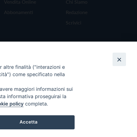
Vendita Online
Chi Siamo
Abbonamenti
Redazione
Scrivici
altre finalità ("interazioni e
cità") come specificato nella
 avere maggiori informazioni sui
sta informativa proseguirai la
kie policy
completa.
Torna all'inizio
Accetta