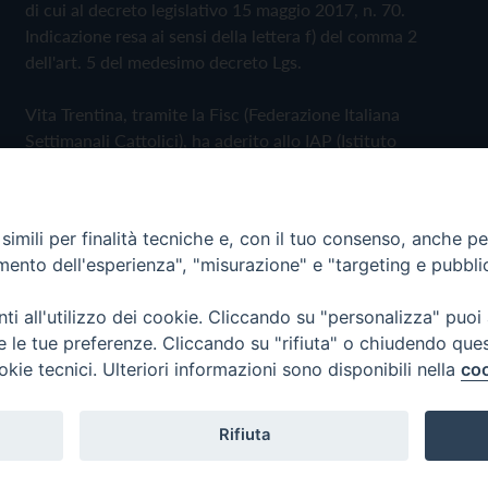
di cui al decreto legislativo 15 maggio 2017, n. 70.
Indicazione resa ai sensi della lettera f) del comma 2
dell'art. 5 del medesimo decreto Lgs.
Vita Trentina, tramite la Fisc (Federazione Italiana
Settimanali Cattolici), ha aderito allo IAP (Istituto
dell'Autodisciplina Pubblicitaria) accettando il Codice di
Autodisciplina della Comunicazione Commerciale
imili per finalità tecniche e, con il tuo consenso, anche per 
Privacy Policy
Cookie Policy
amento dell'esperienza", "misurazione" e "targeting e pubbli
i all'utilizzo dei cookie. Cliccando su "personalizza" puoi
 Trentina Editrice
re le tue preferenze. Cliccando su "rifiuta" o chiudendo que
okie tecnici. Ulteriori informazioni sono disponibili nella
coo
Rifiuta