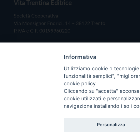
Vita Trentina Editrice
Società Cooperativa
Via Monsignor Endrici, 14 – 38122 Trento
P.IVA e C.F. 00199960220
Informativa
Utilizziamo cookie o tecnologie s
funzionalità semplici", "miglior
cookie policy.
Cliccando su "accetta" acconsent
Copyright © 2019 - Tutti i diritti riservati - Vita
cookie utilizzati e personalizza
navigazione installando i soli co
Privacy Policy
Personalizza