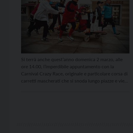
Si terrà anche quest’anno domenica 2 marzo, alle
ore 14.00, l’imperdibile appuntamento con la
Carnival Crazy Race, originale e particolare corsa di
carretti mascherati che si snoda lungo piazze e vie
di Malé. La competizione, che vedrà la sua partenza
e l’arrivo in piazza Regina Elena, dove un’inflessibile
giuria valuterà le squadre partecipanti con
l’attribuzione […]